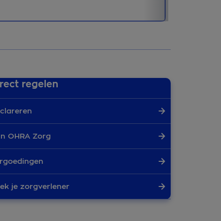
rect regelen
clareren
jn OHRA Zorg
rgoedingen
ek je zorgverlener