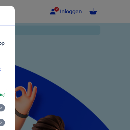
Inloggen
op
t
ief