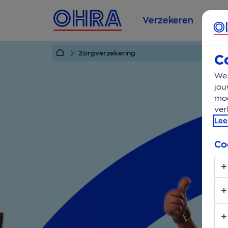
Verzekeren
Se
Zorgverzekering
C
We 
jou
mog
ver
Lee
Co