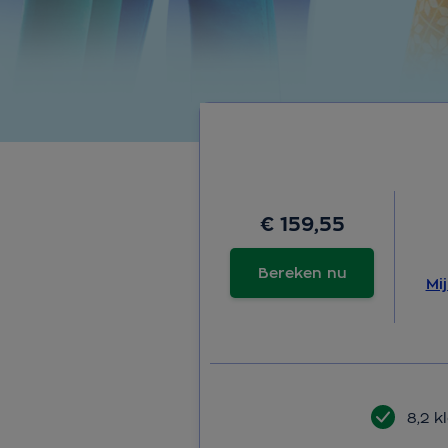
€ 159,55
Bereken nu
Mi
8,2 k