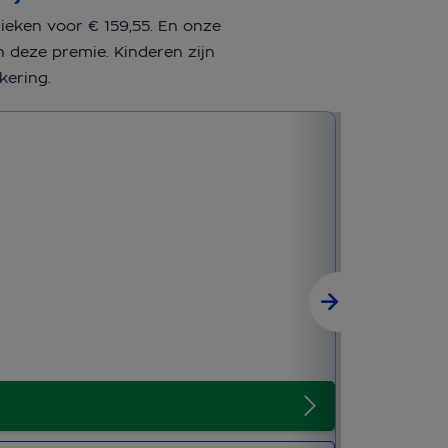
ieken voor € 159,55. En onze
n deze premie. Kinderen zijn
kering.
Aanvullend
Vanaf € 7,95
Tandonge
Spoedzor
Altijd g
Keuze ui