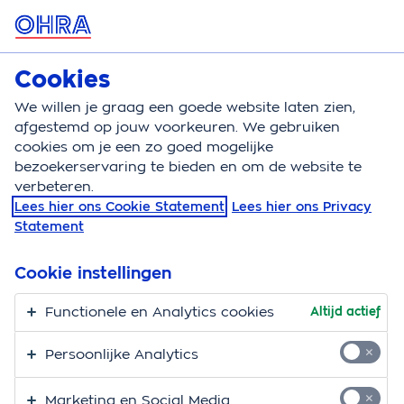
MENU
Cookies
Zorgverzekering
Bereken
We willen je graag een goede website laten zien,
afgestemd op jouw voorkeuren. We gebruiken
Zorgverzekering
Combinatiepolis
cookies om je een zo goed mogelijke
bezoekerservaring te bieden en om de website te
Combinatie
verbeteren.
Lees hier ons Cookie Statement
Lees hier ons Privacy
zorgverzekering; hoe
Statement
zit dat precies?
Cookie instellingen
Met de OHRA Zorgverzekering heb je een
Functionele en Analytics cookies
Altijd actief
combinatiepolis. Dit klinkt ingewikkeld, maar in de
praktijk valt dat best mee. We leggen je uit hoe het
Persoonlijke Analytics
precies zit! Een combinatiepolis is een
zorgzorgverzekering met vrije keuze voor je
Marketing en Social Media