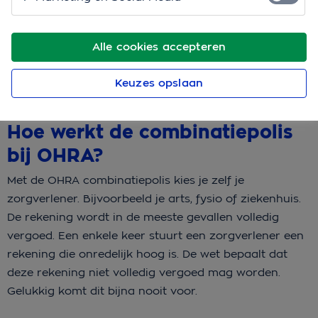
zorgverlener. Daarbij profiteer je van een ruime
vergoeding, contract of niet. Je kiest zelf waar je zorg
Alle cookies accepteren
krijgt en weet waar je aan toe bent. Ontdek wat de
verschillen zijn met de polissen van andere
Keuzes opslaan
zorgverzekeraars.
Hoe werkt de combinatiepolis
bij OHRA?
Met de OHRA combinatiepolis kies je zelf je
zorgverlener. Bijvoorbeeld je arts, fysio of ziekenhuis.
De rekening wordt in de meeste gevallen volledig
vergoed. Een enkele keer stuurt een zorgverlener een
rekening die onredelijk hoog is. De wet bepaalt dat
deze rekening niet volledig vergoed mag worden.
Gelukkig komt dit bijna nooit voor.