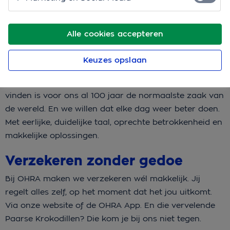
Ja, dat is OHRA
Alle cookies accepteren
Veel mensen zijn niet graag bezig met verzekeren. Het
levert vaak veel gedoe op, het is ingewikkeld en je
Keuzes opslaan
voelt je niet geholpen als het erop aankomt. Maar bij
OHRA is dat anders. Jou helpen en een oplossing
vinden is voor ons al 100 jaar de normaalste zaak van
de wereld. En we willen dat elke dag weer beter doen.
Met eerlijke, duidelijke taal, oprechte betrokkenheid en
makkelijke oplossingen.
Verzekeren zonder gedoe
Bij OHRA maken we verzekeren wél makkelijk. Jij
regelt alles zelf, op het moment dat het jou uitkomt.
Via onze website of de OHRA App. En die vervelende
Paarse Krokodillen? Die kom je bij ons niet tegen.