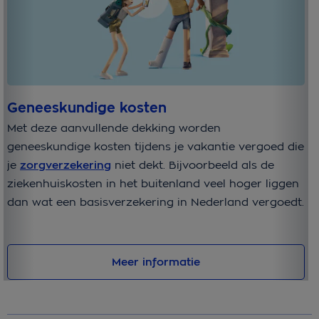
Geneeskundige kosten
A
Met deze aanvullende dekking worden
Mo
geneeskundige kosten tijdens je vakantie vergoed die
af
je
zorgverzekering
niet dekt. Bijvoorbeeld als de
do
ziekenhuiskosten in het buitenland veel hoger liggen
De
dan wat een basisverzekering in Nederland vergoedt.
te
ge
Meer informatie