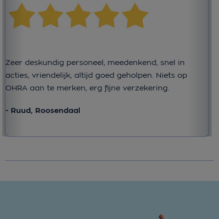
Zeer deskundig personeel, meedenkend, snel in
Di
acties, vriendelijk, altijd goed geholpen. Niets op
is
OHRA aan te merken, erg fijne verzekering.
- 
- Ruud, Roosendaal