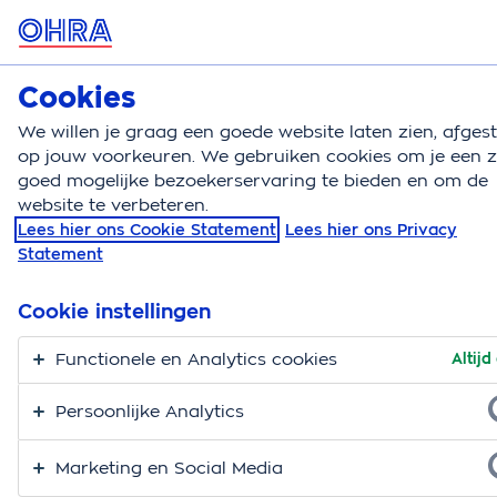
MENU
Cookies
Doorlopende reisverzekering
Bereken
We willen je graag een goede website laten zien, afge
op jouw voorkeuren. We gebruiken cookies om je een 
Doorlopende reisverzekering
Dekking
Bagage
goed mogelijke bezoekerservaring te bieden en om de
website te verbeteren.
Dekking bagage
Lees hier ons Cookie Statement
Lees hier ons Privacy
Statement
Op vakantie je bagage verliezen is natuurlijk al
onhandig genoeg. Je wilt dan geen zorgen hebben
Cookie instellingen
over de vergoeding van je spullen. Met onze
reisverzekering is je bagage meeverzekerd. Je stelt bij
Functionele en Analytics cookies
Altijd
ons zelf je reisverzekering samen. Zo bepaal je ook
Persoonlijke Analytics
hoe je bagage is verzekerd.
Marketing en Social Media
Bereken je premie