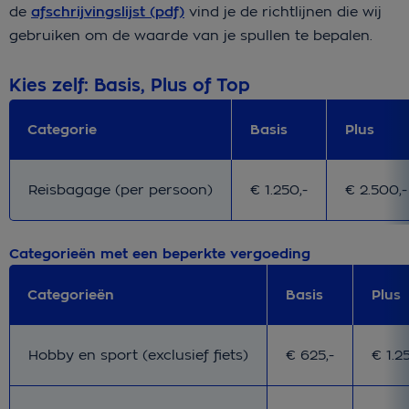
de
afschrijvingslijst (pdf)
vind je de richtlijnen die wij
gebruiken om de waarde van je spullen te bepalen.
Kies zelf: Basis, Plus of Top
Categorie
Basis
Plus
Basis
Plus
Reisbagage (per persoon)
€ 1.250,-
€ 2.500,-
Categorieën met een beperkte vergoeding
Categorieën
Basis
Plus
Basis
Plus
Hobby en sport (exclusief fiets)
€ 625,-
€ 1.2