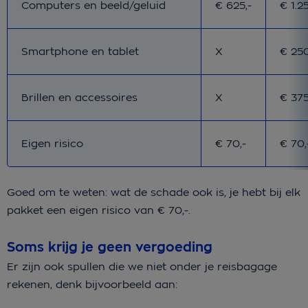
Basis
Plus
Computers en beeld/geluid
€ 625,-
€ 1.2
Basis
Plus
Smartphone en tablet
X
€ 250
Basis
Plus
Brillen en accessoires
X
€ 375
Basis
Plus
Eigen risico
€ 70,-
€ 70,
Goed om te weten: wat de schade ook is, je hebt bij elk
pakket een eigen risico van € 70,-.
Soms krijg je geen vergoeding
Er zijn ook spullen die we niet onder je reisbagage
rekenen, denk bijvoorbeeld aan: