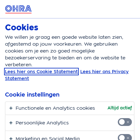
MENU
Cookies
Doorlopende reisverzekering
We willen je graag een goede website laten zien,
Doorlopende reisverzekering
Berekenen
afgestemd op jouw voorkeuren. We gebruiken
cookies om je een zo goed mogelijke
Doorlopende
bezoekerservaring te bieden en om de website te
verbeteren.
reisverzekering
Lees hier ons Cookie Statement
Lees hier ons Privacy
Statement
Cookie instellingen
Functionele en Analytics cookies
Altijd actief
Persoonlijke Analytics
Marketing en Social Media