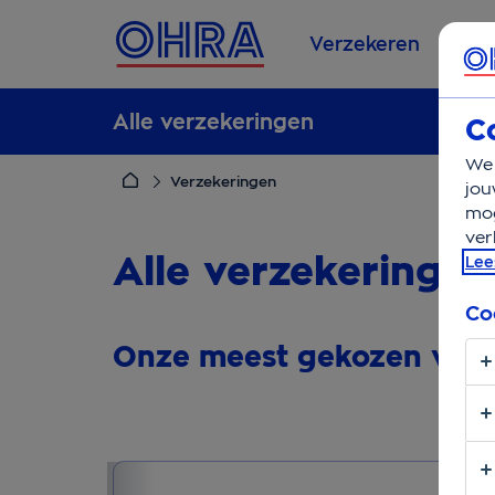
Verzekeren
Se
Alle verzekeringen
C
We 
Verzekeringen
jou
mog
ver
Alle verzekeringen
Lee
Co
Onze meest gekozen verz