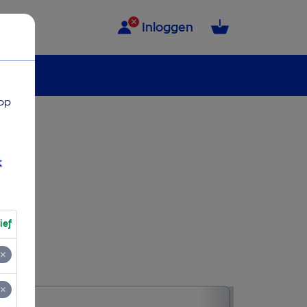
Inloggen
op
t
ief