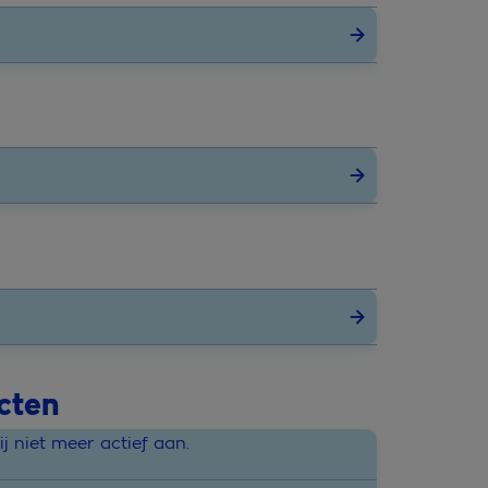
cten
 niet meer actief aan.