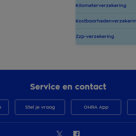
Kilometerverzekering
Kostbaarhedenverzekeri
Zzp-verzekering
Service en contact
e
Stel je vraag
OHRA App