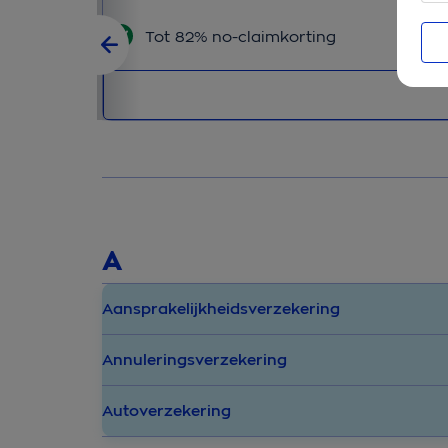
Tot 82% no-claimkorting
A
Aansprakelijkheidsverzekering
Annuleringsverzekering
Autoverzekering