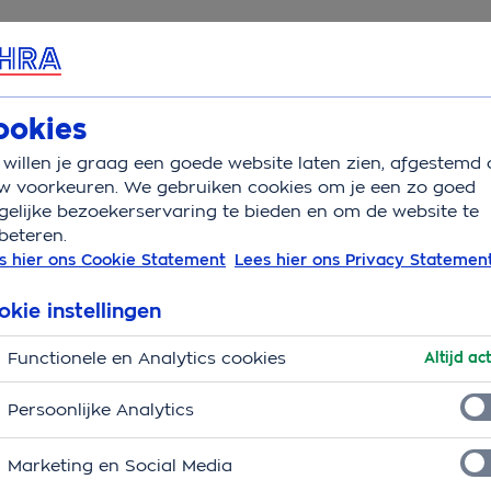
rvice & Contact
ookies
willen je graag een goede website laten zien, afgestemd 
w voorkeuren. We gebruiken cookies om je een zo goed
elijke bezoekerservaring te bieden en om de website te
beteren.
ijk, voor iedereen
s hier ons Cookie Statement
Lees hier ons Privacy Statemen
 je verzekeringszaken eenvoudig digitaal kunt regelen. Op
okie instellingen
ét aandacht voor wat jij echt nodig hebt. Wij werken dan
Functionele en Analytics cookies
er te maken. Voor iedereen. Elke dag weer.
Altijd act
Persoonlijke Analytics
ele beperking of gehoorbeperkin
Marketing en Social Media
e minder goed ziet of hoort. Misschien gebruik je voorlee