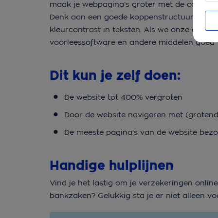
maak je webpagina’s groter met de control- 
Denk aan een goede koppenstructuur, duideli
kleurcontrast in teksten. Als we onze app o
voorleessoftware en andere middelen goed 
Dit kun je zelf doen:
De website tot 400% vergroten
Door de website navigeren met (grotend
De meeste pagina's van de website bez
Handige hulplijnen
Vind je het lastig om je verzekeringen onlin
bankzaken?
Gelukkig sta je er niet alleen vo