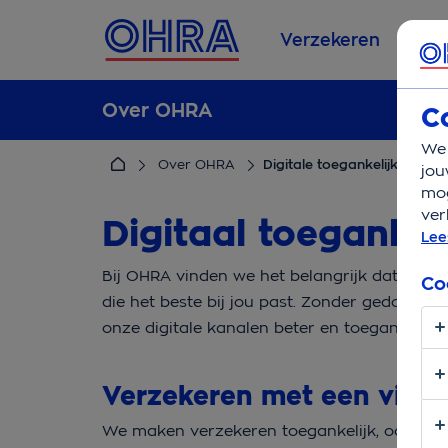
Verzekeren
Se
Over OHRA
C
We 
Over OHRA
Digitale toegankelijkheid
jou
mog
ver
Digitaal toegankel
Lee
Bij OHRA vinden we het belangrijk dat je al
Co
die het beste bij jou past. Zonder gedoe, m
onze digitale kanalen beter en toegankelijk
Verzekeren met een visu
We maken verzekeren toegankelijk, ook als j