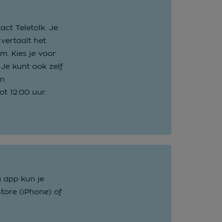
act Teletolk. Je
 vertaalt het
. Kies je voor
 Je kunt ook zelf
en
t 12.00 uur.
g app kun je
tore (iPhone) of