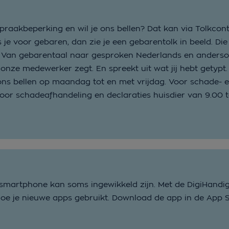
spraakbeperking en wil je ons bellen? Dat kan via Tolkcont
 je voor gebaren, dan zie je een gebarentolk in beeld. Die
 Van gebarentaal naar gesproken Nederlands en andersom
onze medewerker zegt. En spreekt uit wat jij hebt getypt.
 ons bellen op maandag tot en met vrijdag. Voor schade- 
Voor schadeafhandeling en declaraties huisdier van 9.00 to
 smartphone kan soms ingewikkeld zijn. Met de DigiHandi
p hoe je nieuwe apps gebruikt. Download de app in de App S