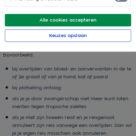
Alle cookies accepteren
Je recht op vergoeding
Keuzes opslaan
Als je een
annuleringsverzekering
hebt afgesloten, heb
je in veel situaties recht op een vergoeding.
Bijvoorbeeld:
bij overlijden van bloed- en aanverwanten in de 1e
of 2e graad of van je hond, kat of paard
bij plotseling ontslag
als je je door zwangerschap niet meer kunt laten
inenten tegen tropische ziektes
als je met zijn tweeën reist en je reisgenoot
annuleert zijn reis vanwege een overlijden. Dan wil
je je eigen reis misschien ook annuleren