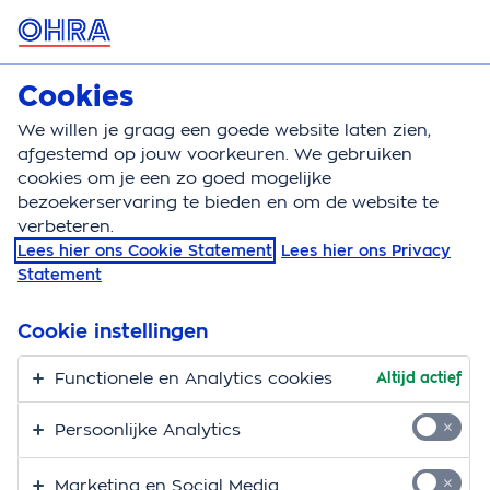
MENU
Cookies
Doorlopende reisverzekering
Bereken
We willen je graag een goede website laten zien,
afgestemd op jouw voorkeuren. We gebruiken
Doorlopende reisverzekering
Dekking
Annulering
cookies om je een zo goed mogelijke
bezoekerservaring te bieden en om de website te
Dekking annulering
verbeteren.
Lees hier ons Cookie Statement
Lees hier ons Privacy
Vlak voor je op vakantie gaat of je bent al op je
Statement
bestemming, kan er iets gebeuren waardoor je je reis
moet annuleren of voortijdig moet afbreken. Wanneer
Cookie instellingen
mag je annuleren?
Functionele en Analytics cookies
Altijd actief
Bereken je premie
Persoonlijke Analytics
Meer dekkingen
Marketing en Social Media