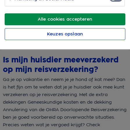
Bereken je premie
Alle cookies accepteren
Meer informatie
Keuzes opslaan
Is mijn huisdier meeverzekerd
op mijn reisverzekering?
Ga je op vakantie en neem je je hond of kat mee? Dan
is het fijn om te weten dat je je huisdier ook mee kunt
verzekeren op je reisverzekering. Met de extra
dekkingen Geneeskundige kosten en de dekking
Annulering van de OHRA Doorlopende Reisverzekering
ben je goed voorbereid op onverwachte situaties.
Precies weten wat je vergoed krijgt? Check