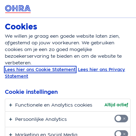
MENU
Cookies
Doorlopende reisverzekering
Bereken
We willen je graag een goede website laten zien,
afgestemd op jouw voorkeuren. We gebruiken
Doorlopende reisverzekering
Dekking
Huisdier
cookies om je een zo goed mogelijke
bezoekerservaring te bieden en om de website te
Reisverzekering voor
verbeteren.
Lees hier ons Cookie Statement
Lees hier ons Privacy
huisdieren: samen
Statement
zorgeloos op reis
Cookie instellingen
Neem je je hond of kat gezellig mee op vakantie?
Functionele en Analytics cookies
Altijd actief
Logisch, want je huisdier hoort bij je gezin! Dat vinden
wij ook en daarom zijn Bella, Tijgertje en Black Beauty
Persoonlijke Analytics
bij ons gewoon meeverzekerd. Zo ga je samen
zorgeloos op reis.
Marketing en Social Media