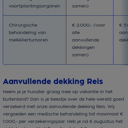
voortplantingsorganen
samen)
Bij pakket Basis
Bij 
Chirurgische
€ 2.000,- (voor
€ 5.
behandeling van
alle
aan
melkkliertumoren
aanvullende
dek
dekkingen
samen)
Aanvullende dekking Reis
Neem je je huisdier graag mee op vakantie in het
buitenland? Dan is je beestje over de hele wereld goed
verzekerd met onze aanvullende dekking Reis. Wij
vergoeden een medische behandeling tot maximaal €
1.000,- per verzekeringsjaar.
Heb je ná 6 augustus het