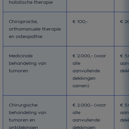
holistische therapie
Bij pakket Basis
Bij 
Chiropractie,
€ 100,-
€ 2
orthomanuele therapie
en osteopathie
Bij pakket Basis
Bij 
Medicinale
€ 2.000,- (voor
€ 5.
behandeling van
alle
aan
tumoren
aanvullende
dek
dekkingen
samen)
Bij pakket Basis
Bij 
Chirurgische
€ 2.000,- (voor
€ 5.
behandeling van
alle
aan
tumoren en
aanvullende
dek
ontstekingen
dekkingen