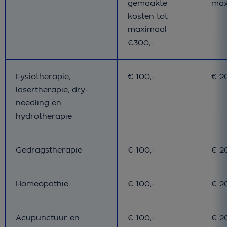
gemaakte
max
kosten tot
maximaal
€300,-
Bij pakket Basis
Bij 
Fysiotherapie,
€ 100,-
€ 2
lasertherapie, dry-
needling en
hydrotherapie
Bij pakket Basis
Bij 
Gedragstherapie
€ 100,-
€ 2
Bij pakket Basis
Bij 
Homeopathie
€ 100,-
€ 2
Bij pakket Basis
Bij 
Acupunctuur en
€ 100,-
€ 2