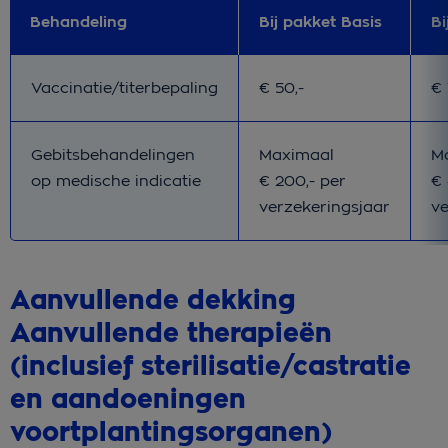
Behandeling
Bij pakket Basis
Bi
Bij pakket Basis
Bi
Vaccinatie/titerbepaling
€ 50,-
€ 
Bij pakket Basis
Bi
Gebitsbehandelingen
Maximaal
M
op medische indicatie
€ 200,- per
€ 
verzekeringsjaar
ve
Aanvullende dekking
Aanvullende therapieën
(inclusief sterilisatie/castratie
en aandoeningen
voortplantingsorganen)