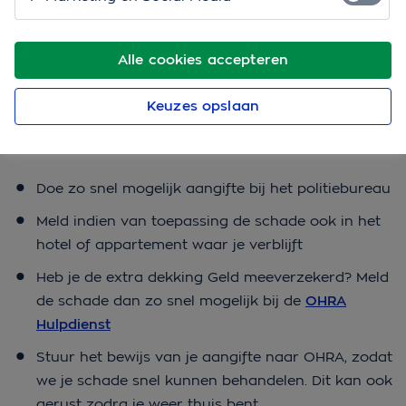
Alle cookies accepteren
Portemonnee gestolen in het
Keuzes opslaan
buitenland
Wat moet je doen?
Doe zo snel mogelijk aangifte bij het politiebureau
Meld indien van toepassing de schade ook in het
hotel of appartement waar je verblijft
Heb je de extra dekking Geld meeverzekerd? Meld
de schade dan zo snel mogelijk bij de
OHRA
Hulpdienst
Stuur het bewijs van je aangifte naar OHRA, zodat
we je schade snel kunnen behandelen. Dit kan ook
gerust zodra je weer thuis bent