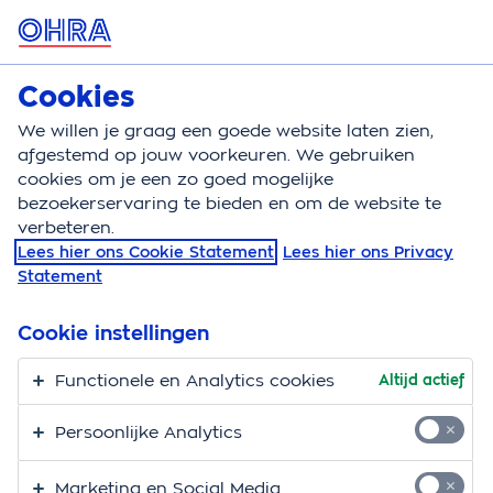
MENU
Cookies
Doorlopende reisverzekering
Bereken
We willen je graag een goede website laten zien,
afgestemd op jouw voorkeuren. We gebruiken
Doorlopende reisverzekering
Dekking
Geld
cookies om je een zo goed mogelijke
bezoekerservaring te bieden en om de website te
Dekking geld
verbeteren.
Lees hier ons Cookie Statement
Lees hier ons Privacy
Om verlies of diefstal van geld te verzekeren kun je
Statement
de extra dekking Geld afsluiten. Je bent dan verzekerd
tot maximaal € 750,- per reis, voor alle verzekerden
Cookie instellingen
samen.
Functionele en Analytics cookies
Altijd actief
Bereken je premie
Persoonlijke Analytics
Meer dekkingen
Marketing en Social Media