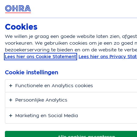
OHRA
Download
Gratis - in Google Play
Cookies
We willen je graag een goede website laten zien, afge
MENU
voorkeuren. We gebruiken cookies om je een zo goed m
bezoekerservaring te bieden en om de website te verbe
Klantenservice
Lees hier ons Cookie Statement
Lees hier ons Privacy St
Klantenservice
Ohra app
Cookie instellingen
Functionele en Analytics cookies
Persoonlijke Analytics
Marketing en Social Media
Alle cookies accepteren