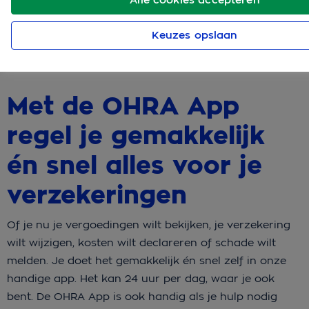
Keuzes opslaan
Met de OHRA App
regel je gemakkelijk
én snel alles voor je
verzekeringen
Of je nu je vergoedingen wilt bekijken, je verzekering
wilt wijzigen, kosten wilt declareren of schade wilt
melden. Je doet het gemakkelijk én snel zelf in onze
handige app. Het kan 24 uur per dag, waar je ook
bent. De OHRA App is ook handig als je hulp nodig