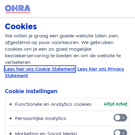
OHRA
Download
Gratis - in Google Play
Cookies
We willen je graag een goede website laten zien,
MENU
afgestemd op jouw voorkeuren. We gebruiken
cookies om je een zo goed mogelijke
Klantenservice
bezoekerservaring te bieden en om de website te
verbeteren.
Klantenservice
Ohra app
Veelgestelde vragen
Lees hier ons Cookie Statement
Lees hier ons Privacy
Statement
Veelgestelde vragen
Cookie instellingen
over de OHRA App
Functionele en Analytics cookies
Altijd actief
Met de
OHRA App
regel je alles voor je verzekeringen.
24 uur per dag, waar je ook bent. Van persoonlijke
Persoonlijke Analytics
gegevens wijzigen tot kosten declareren. Je installeert
de app gratis op je smartphone of tablet. Op deze
Marketing en Social Media