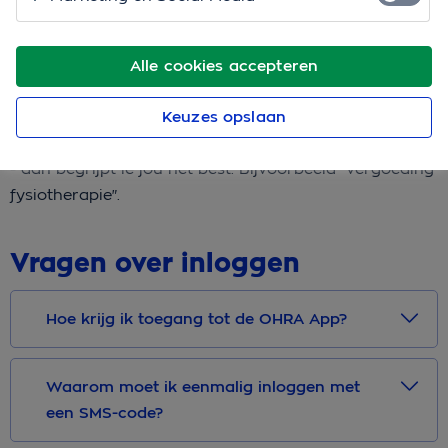
pagina vind je de antwoorden op veelgestelde vragen
over onze app.
Alle cookies accepteren
Staat je vraag er niet tussen?
Keuzes opslaan
Dan zijn we er natuurlijk voor je. Stel je vraag aan
onze virtuele assistent - het liefst in een paar woorden
- dan begrijpt ie jou het best. Bijvoorbeeld "vergoeding
fysiotherapie".
Vragen over inloggen
Hoe krijg ik toegang tot de OHRA App?
Waarom moet ik eenmalig inloggen met
een SMS-code?