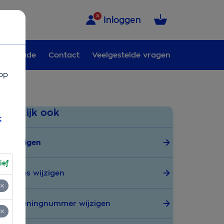
Inloggen
Schade
Contact
Veelgestelde vragen
op
Bekijk ook
t
Wijzigen
ief
Adres wijzigen
Rekeningnummer wijzigen