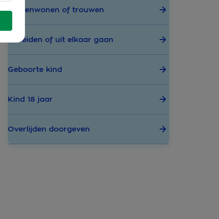
Samenwonen of trouwen
Scheiden of uit elkaar gaan
Geboorte kind
Kind 18 jaar
Overlijden doorgeven