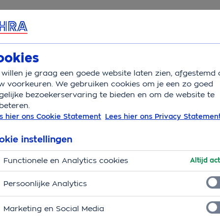
rvice & Contact
Overzicht
Wijzigen
ookies
willen je graag een goede website laten zien, afgestemd 
w voorkeuren. We gebruiken cookies om je een zo goed
elijke bezoekerservaring te bieden en om de website te
beteren.
voudig online
s hier ons Cookie Statement
Lees hier ons Privacy Statemen
okie instellingen
l je je dekking wijzigen? Je regelt de meeste
Functionele en Analytics cookies
Altijd act
Gewoon via de
OHRA App
of
Mijn OHRA
.
Persoonlijke Analytics
or
Activeer Mijn OHRA
Marketing en Social Media