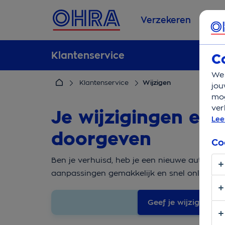
Verzekeren
Se
Klantenservice
C
We 
Klantenservice
Wijzigen
jou
mog
ver
Je wijzigingen een
Lee
doorgeven
Co
Ben je verhuisd, heb je een nieuwe auto of wi
aanpassingen gemakkelijk en snel online. 
Geef je wijziging do