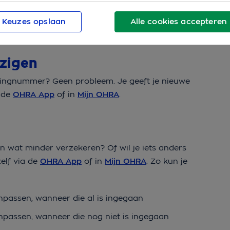
Keuzes opslaan
Alle cookies accepteren
 direct via
Mijn OHRA Zorgverzekering
.
jzigen
ningnummer? Geen probleem. Je geeft je nieuwe
a de
OHRA App
of in
Mijn OHRA
.
en wat minder verzekeren? Of wil je iets anders
zelf via de
OHRA App
of in
Mijn OHRA
. Zo kun je
npassen, wanneer die al is ingegaan
npassen, wanneer die nog niet is ingegaan