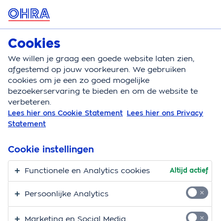
MENU
Cookies
Klantenservice
We willen je graag een goede website laten zien,
Klantenservice
Schade melden
Schade expert
afgestemd op jouw voorkeuren. We gebruiken
cookies om je een zo goed mogelijke
Hoe stellen we de
bezoekerservaring te bieden en om de website te
verbeteren.
schade vast?
Lees hier ons Cookie Statement
Lees hier ons Privacy
Statement
Wij stellen het schadebedrag vast. Maar soms is het
Cookie instellingen
lastig om de omvang en oorzaak in te schatten. Dan
schakelen we een schade-expert in om de schade te
Functionele en Analytics cookies
Altijd actief
beoordelen.
Persoonlijke Analytics
We werken samen met
Marketing en Social Media