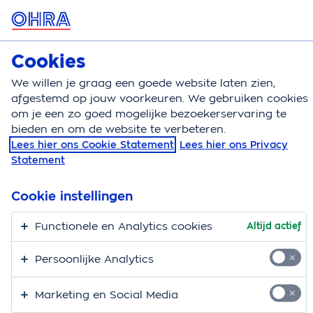
MENU
Cookies
Kortlopende reisverzekering
We willen je graag een goede website laten zien,
Kortlopende reisverzekering
Berekenen
afgestemd op jouw voorkeuren. We gebruiken cookies
om je een zo goed mogelijke bezoekerservaring te
Kortlopende
bieden en om de website te verbeteren.
Lees hier ons Cookie Statement
Lees hier ons Privacy
reisverzekering
Statement
berekenen
Cookie instellingen
Functionele en Analytics cookies
Altijd actief
Persoonlijke Analytics
Dekking
Aanvrager
Afronding
Situatie
Marketing en Social Media