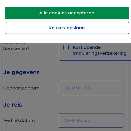
Je verzekering
Alle cookies accepteren
Kortlopende
Keuzes opslaan
Voor welke
reisverzekering
verzekering(en) wil je
de premie
Kortlopende
berekenen?
annuleringsverzekering
Je gegevens
Geboortedatum
Je reis
Vertrekdatum