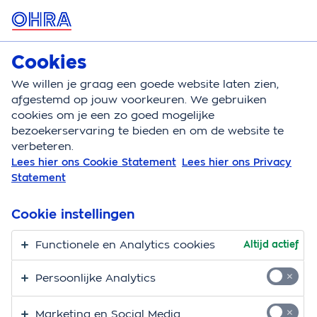
MENU
Cookies
Reisverzekering
Bereken
We willen je graag een goede website laten zien,
afgestemd op jouw voorkeuren. We gebruiken
Reisverzekering
Schade
cookies om je een zo goed mogelijke
bezoekerservaring te bieden en om de website te
Schade op reis, wat
verbeteren.
Lees hier ons Cookie Statement
Lees hier ons Privacy
nu?
Statement
Tijdens je vakantie wil je zoveel mogelijk
Cookie instellingen
genieten. Schade aan je spullen is iets waar je liever
niet aan denkt. Met de OHRA Reisverzekering ga je
Functionele en Analytics cookies
Altijd actief
altijd onbezorgd op reis. Want gebeurt er toch iets
Persoonlijke Analytics
tijdens je vakantie? Dan helpen wij je snel weer verder.
Marketing en Social Media