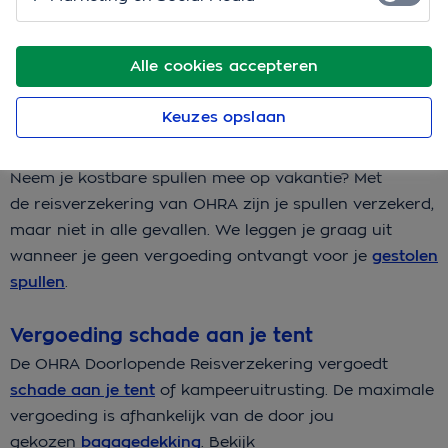
Meld direct je schade
Activeer Mijn OHRA
Alle cookies accepteren
Keuzes opslaan
Reisverzekering kostbare spullen
Neem je kostbare spullen mee op vakantie? Met
de
reisverzekering van OHRA
zijn je spullen verzekerd,
maar niet in alle gevallen. We leggen je graag uit
wanneer je geen vergoeding ontvangt voor je
gestolen
spullen
.
Vergoeding schade aan je tent
De
OHRA Doorlopende Reisverzekering
vergoedt
schade aan je tent
of kampeeruitrusting. De maximale
vergoeding is afhankelijk van de door jou
gekozen
bagagedekking
. Bekijk