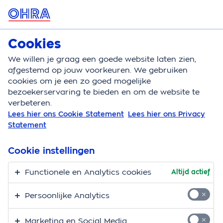
MENU
Cookies
Reisverzekering
Bereken
We willen je graag een goede website laten zien,
afgestemd op jouw voorkeuren. We gebruiken
Reisverzekering
Schade
Vluchtvertraging
cookies om je een zo goed mogelijke
bezoekerservaring te bieden en om de website te
Hoe zit het met je
verbeteren.
Lees hier ons Cookie Statement
Lees hier ons Privacy
verzekering bij
Statement
vluchtvertraging?
Cookie instellingen
Je hebt zin in je vakantie en staat gepakt en gezakt
Functionele en Analytics cookies
Altijd actief
op de luchthaven. Helaas blijkt daar dat jouw vlucht
flinke vertraging heeft. Balen natuurlijk! Nu mis je de
Persoonlijke Analytics
eerste vakantiedag. In zo’n geval is het fijn om te
weten welke kosten je vergoed krijgt vanuit je reis- of
Marketing en Social Media