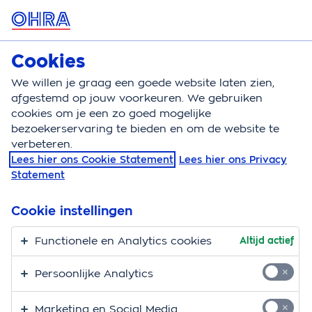
MENU
Cookies
Reisverzekering
Bereken
We willen je graag een goede website laten zien,
afgestemd op jouw voorkeuren. We gebruiken
Reisverzekering
Schade
Diefstal
cookies om je een zo goed mogelijke
bezoekerservaring te bieden en om de website te
Diefstal en je
verbeteren.
Lees hier ons Cookie Statement
Lees hier ons Privacy
reisverzekering
Statement
Je bezoekt op vakantie een plaatselijke markt, maar
Cookie instellingen
ontdekt bij terugkomst in je hotel dat je camera
gestolen is. Of je paspoort. Als toerist ben je een
Functionele en Analytics cookies
Altijd actief
makkelijk doelwit voor dieven. Verstandig dus om
Persoonlijke Analytics
tijdens je vakantie op je hoede te zijn voor diefstal.
Gaat het toch mis? Dan is het goed om te weten wat je
Marketing en Social Media
reisverzekering dekt en wat je moet doen. We leggen