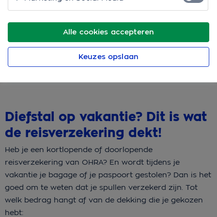
het uit.
Alle cookies accepteren
Bekijk wat verzekerd is
Keuzes opslaan
Bereken je premie
Diefstal op vakantie? Dit is wat
de reisverzekering dekt!
Heb je een kortlopende of doorlopende
reisverzekering van OHRA? En wordt tijdens je
vakantie je bagage of je paspoort gestolen? Dan is het
goed om te weten dat je spullen verzekerd zijn. Tot
welk bedrag hangt af van de dekking die je gekozen
hebt: