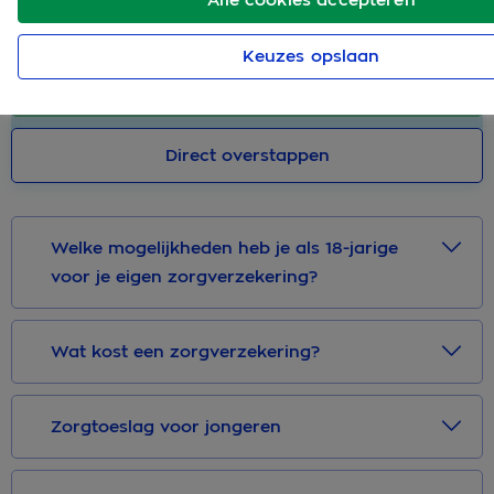
Hoe je dit eenvoudig regelt, leggen we je graag uit.
Keuzes opslaan
Sluit nu af
Direct overstappen
Welke mogelijkheden heb je als 18-jarige
voor je eigen zorgverzekering?
Wat kost een zorgverzekering?
Zorgtoeslag voor jongeren