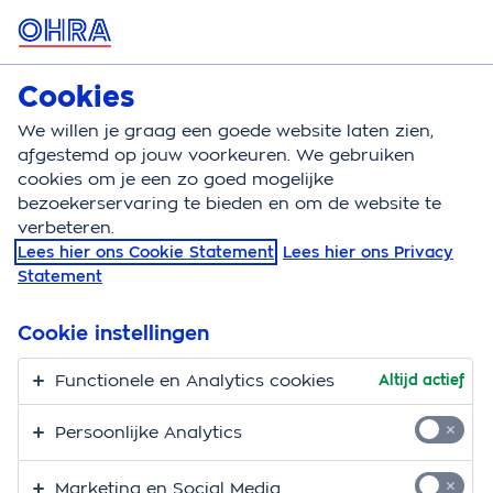
MENU
Cookies
Zorgverzekering
Bereken
We willen je graag een goede website laten zien,
afgestemd op jouw voorkeuren. We gebruiken
Zorgverzekering
Pakketwijzer
cookies om je een zo goed mogelijke
bezoekerservaring te bieden en om de website te
OHRA Pakketwijzer
verbeteren.
Lees hier ons Cookie Statement
Lees hier ons Privacy
Zoek de vergoedingen op die bij jouw situatie passen!
Statement
Zo zie je precies welk zorgpakket het beste bij jou
past. Check altijd even
je zorgbehoefte
.
Cookie instellingen
Kijk wanneer je naar OHRA kunt
overstappen
of
Functionele en Analytics cookies
Altijd actief
dat je je OHRA Zorgverzekering kunt
wijzigen
Persoonlijke Analytics
Mogelijk profiteer je van
collectief voordeel
Bij de aanvullende verzekeringen OHRA Compact,
Marketing en Social Media