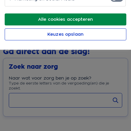
Sterk, Aanvullend, Extra Aanvullend en Uitgebreid
kun je de
Fysio Meeneemservice
afsluiten
Alle cookies accepteren
Heb je al een OHRA Zorgverzekering? Wijzig je
polis dan via
Mijn OHRA Zorgverzekering
Keuzes opslaan
Ga direct aan de slag!
Zoek naar zorg
Naar wat voor zorg ben je op zoek?
Type de eerste letters van de vergoeding(en) die je
zoekt.