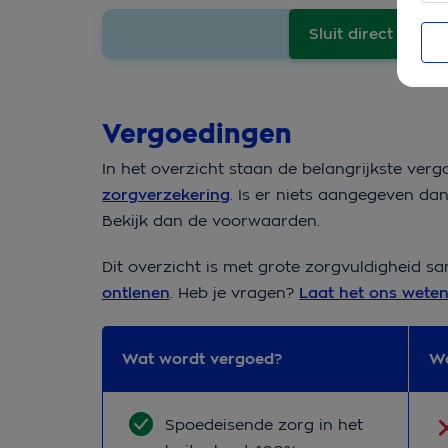
Sluit direct af
Vergoedingen
In het overzicht staan de belangrijkste ve
zorgverzekering
. Is er niets aangegeven dan
Bekijk dan de voorwaarden.
Dit overzicht is met grote zorgvuldigheid s
ontlenen
. Heb je vragen?
Laat het ons weten
Wat wordt vergoed?
Wa
Wat wordt vergoed?
Wa
Spoedeisende zorg in het