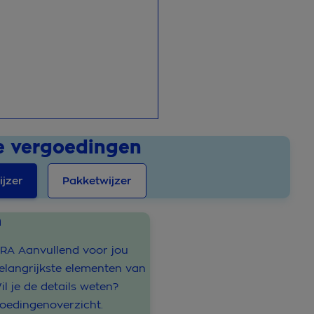
le vergoedingen
jzer
Pakketwijzer
n
HRA Aanvullend voor jou
belangrijkste elementen van
l je de details weten?
oedingenoverzicht.