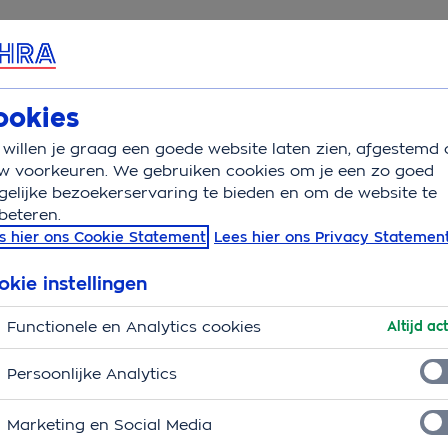
rvice & Contact
Overzicht
Basisverzekering
Aanv
ookies
willen je graag een goede website laten zien, afgestemd 
ing
Aanvullend
w voorkeuren. We gebruiken cookies om je een zo goed
elijke bezoekerservaring te bieden en om de website te
beteren.
kering: Aanvullend
s hier ons Cookie Statement
Lees hier ons Privacy Statemen
okie instellingen
€ 15,06
per maand
Functionele en Analytics cookies
Altijd act
eelvoorkomende zorgkosten die de
basisverzekering
apie
,
spoedeisende zorg in het
Persoonlijke Analytics
rnatieve geneesmiddelen
en
anticonceptie vanaf 21
Marketing en Social Media