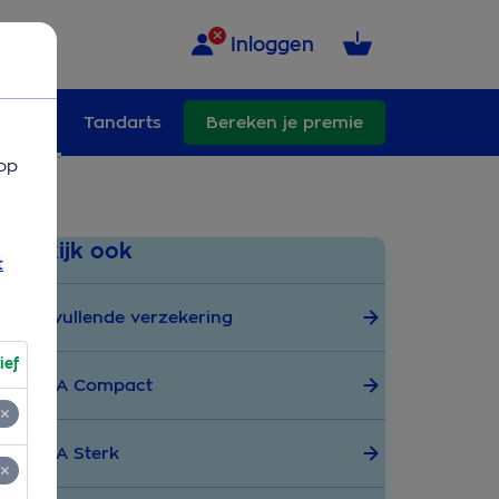
Inloggen
ullend
Tandarts
Bereken je premie
op
Bekijk ook
t
Aanvullende verzekering
ief
OHRA Compact
OHRA Sterk