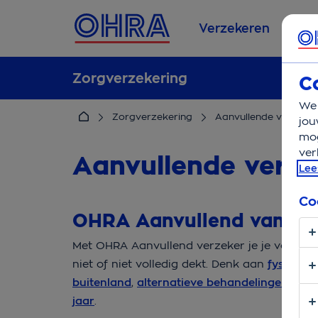
Verzekeren
Se
Zorgverzekering
C
We 
Zorgverzekering
Aanvullende verzeker
jou
mog
ver
Aanvullende verze
Lee
Co
OHRA Aanvullend vanaf
Met OHRA Aanvullend verzeker je je voor v
niet of niet volledig dekt. Denk aan
fysiother
buitenland
,
alternatieve behandelingen
,
alte
jaar
.