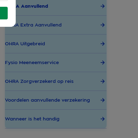
OHRA Aanvullend
OHRA Extra Aanvullend
OHRA Uitgebreid
Fysio Meeneemservice
OHRA Zorgverzekerd op reis
Voordelen aanvullende verzekering
Wanneer is het handig