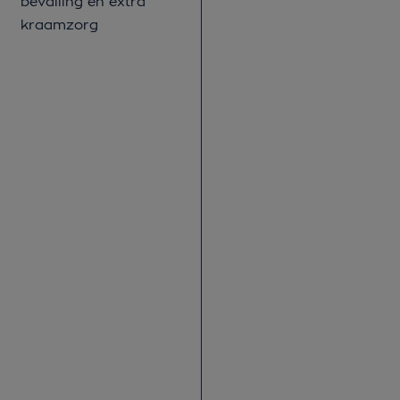
bevalling en extra
kraamzorg