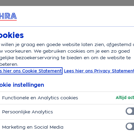
rvice & Contact
Overzicht
Basisverzekering
Aanv
ookies
willen je graag een goede website laten zien, afgestemd 
ing
Compact
w voorkeuren. We gebruiken cookies om je een zo goed
elijke bezoekerservaring te bieden en om de website te
beteren.
OHRA Compact
s hier ons Cookie Statement
Lees hier ons Privacy Statemen
okie instellingen
er maand
Functionele en Analytics cookies
Altijd act
ekerd dan wanneer je alleen een
basisverzekering
piebehandelingen
en
spoedeisende zorg in het
Persoonlijke Analytics
osten als gevolg van een ongeval. Dat geeft een
Marketing en Social Media