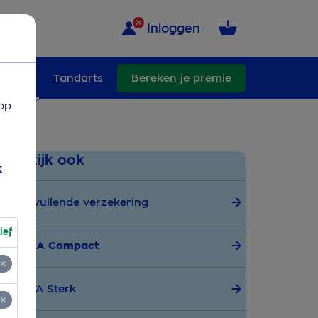
Inloggen
ullend
Tandarts
Bereken je premie
op
Bekijk ook
t
Aanvullende verzekering
ief
OHRA Compact
OHRA Sterk