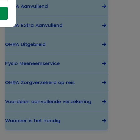
OHRA Aanvullend
OHRA Extra Aanvullend
OHRA Uitgebreid
Fysio Meeneemservice
OHRA Zorgverzekerd op reis
Voordelen aanvullende verzekering
Wanneer is het handig