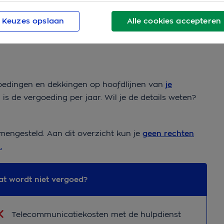
Ben je al zorgklant?
Keuzes opslaan
Alle cookies accepteren
rgoedingen en dekkingen op hoofdlijnen van
je
 is de vergoeding per jaar. Wil je de details weten?
amengesteld. Aan dit overzicht kun je
geen rechten
.
t wordt niet vergoed?
t wordt niet vergoed?
Telecommunicatiekosten met de hulpdienst