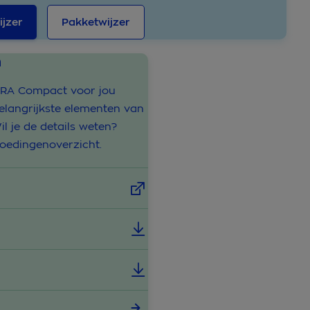
jzer
Pakketwijzer
n
HRA Compact voor jou
belangrijkste elementen van
l je de details weten?
oedingenoverzicht.