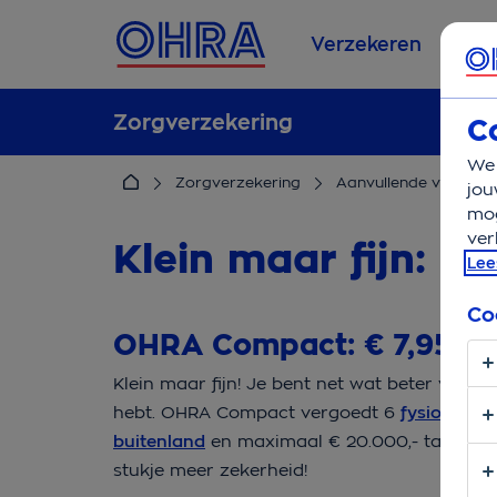
Verzekeren
Se
Zorgverzekering
C
We 
Zorgverzekering
Aanvullende verzeker
jou
mog
ver
Klein maar fijn: 
Lee
Co
OHRA Compact: € 7,95 p
Klein maar fijn! Je bent net wat beter verz
hebt. OHRA Compact vergoedt 6
fysiothera
buitenland
en maximaal € 20.000,- tandartsk
stukje meer zekerheid!