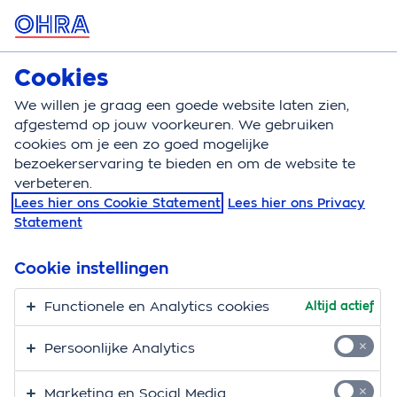
MENU
Cookies
Zorgverzekering
Bereken
We willen je graag een goede website laten zien,
afgestemd op jouw voorkeuren. We gebruiken
Zorgverzekering
Wijzigen
Meegroeiservice
cookies om je een zo goed mogelijke
bezoekerservaring te bieden en om de website te
Handig: de OHRA
verbeteren.
Lees hier ons Cookie Statement
Lees hier ons Privacy
Meegroeiservice
Statement
Als je leven verandert, wil je dat je zorgverzekering
Cookie instellingen
met je meegroeit. Met de Meegroeiservice kun je
daarom je aanvullende verzekering 1 keer per jaar
Functionele en Analytics cookies
Altijd actief
tussentijds wijzigen. Je kunt je aanvullende
Persoonlijke Analytics
verzekering uitbreiden of beperken.
Marketing en Social Media
Heb je nog geen aanvullende verzekering?