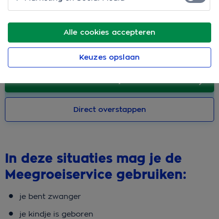
Je kunt de Meegroeiservice niet gebruiken om tijdens
het jaar een aanvullende verzekering af te sluiten. Dat
Alle cookies accepteren
kan pas per 1 januari van het volgende jaar. Geef dit
dan uiterlijk 31 december door.
Keuzes opslaan
Sluit nu af
Direct overstappen
In deze situaties mag je de
Meegroeiservice gebruiken:
je bent zwanger
je kindje is geboren