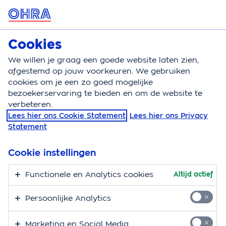
MENU
Cookies
Zorgverzekering
Bereken
We willen je graag een goede website laten zien,
afgestemd op jouw voorkeuren. We gebruiken
Zorgverzekering
Vergoeding
Verloskundige zorg
cookies om je een zo goed mogelijke
bezoekerservaring te bieden en om de website te
Vergoeding
verbeteren.
Lees hier ons Cookie Statement
Lees hier ons Privacy
verloskundige zorg
Statement
rondom de bevalling
Cookie instellingen
Verloskundige zorg is de zorg voor, tijdens en na de
Functionele en Analytics cookies
Altijd actief
bevalling. Je krijgt de verloskundige hulp van een
verloskundige, specialist of huisarts. Op deze pagina
Persoonlijke Analytics
lees je meer over de vergoeding van de verloskundige
zorg rondom de bevalling vanuit de basisverzekering.
Marketing en Social Media