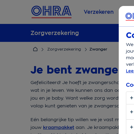
Verzekeren
Se
Zorgverzekering
C
We 
Zorgverzekering
Zwanger
jou
mog
ver
Je bent zwanger!
Lee
Gefeliciteerd! Je hoeft je zwangerschap nie
Co
wat in je leven. We kunnen ons dan ook goed
jou en je baby. Want welke zorg wordt prec
volop kunt genieten van je zwangerschap.
Eén belangrijke tip willen we je vast meeg
jouw
kraampakket
aan. Je kraampakket ontv