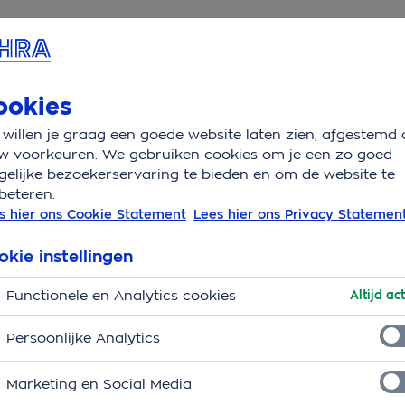
rvice & Contact
Overzicht
Basisverzekering
Aanv
ookies
willen je graag een goede website laten zien, afgestemd 
w voorkeuren. We gebruiken cookies om je een zo goed
elijke bezoekerservaring te bieden en om de website te
beteren.
s hier ons Cookie Statement
Lees hier ons Privacy Statemen
t aan OHRA door te geven. Wel verandert er nu heel
okie instellingen
 voorstellen dat je vragen hebt over de zorg voor
Functionele en Analytics cookies
ies vergoed? We geven graag antwoord, zodat jij
Altijd act
Persoonlijke Analytics
even: vraag vanaf de 16e week van de zwangerschap
Marketing en Social Media
ang je binnen 7 werkdagen. Dan weet je zeker dat