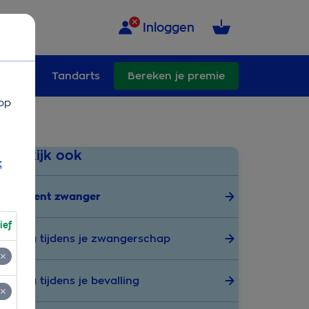
Inloggen
ullend
Tandarts
Bereken je premie
op
Bekijk ook
t
Je bent zwanger
ief
Zorg tijdens je zwangerschap
Zorg tijdens je bevalling