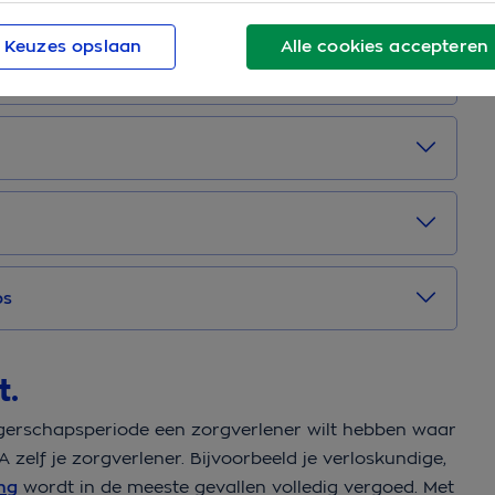
orgd van je zwangerschap genieten!
Keuzes opslaan
Alle cookies accepteren
ps
t.
ngerschapsperiode een zorgverlener wilt hebben waar
HRA zelf je zorgverlener. Bijvoorbeeld je verloskundige,
ng
wordt in de meeste gevallen volledig vergoed. Met