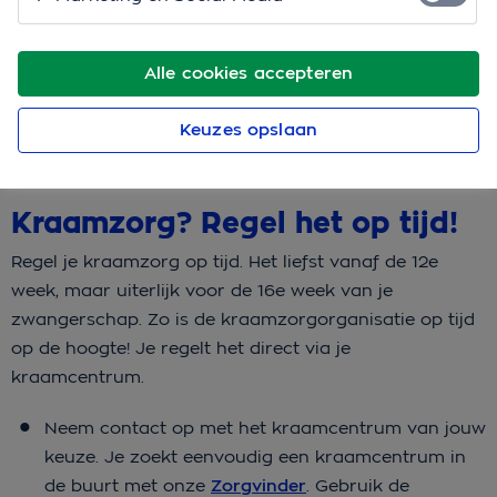
En soms een beetje meer…
Alle cookies accepteren
Keuzes opslaan
Adoptie en kraamzorg
Kraamzorg? Regel het op tijd!
Regel je kraamzorg op tijd. Het liefst vanaf de 12e
week, maar uiterlijk voor de 16e week van je
zwangerschap. Zo is de kraamzorgorganisatie op tijd
op de hoogte! Je regelt het direct via je
kraamcentrum.
Neem contact op met het kraamcentrum van jouw
keuze. Je zoekt eenvoudig een kraamcentrum in
de buurt met onze
Zorgvinder
. Gebruik de