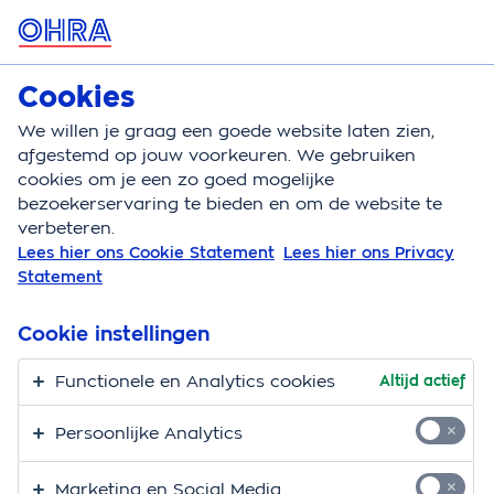
MENU
Cookies
Zorgverzekering
Bereken
We willen je graag een goede website laten zien,
afgestemd op jouw voorkeuren. We gebruiken
Zorgverzekering
Zwanger
Kraamzorg
cookies om je een zo goed mogelijke
bezoekerservaring te bieden en om de website te
Kraamzorg. Een zorg
verbeteren.
Lees hier ons Cookie Statement
Lees hier ons Privacy
minder.
Statement
Als je net bevallen bent, heb je genoeg aan je hoofd.
Cookie instellingen
Fijn dus dat je kraamzorg krijgt. Hoe lang je zorg
krijgt, hangt af van je situatie. We leggen het graag
Functionele en Analytics cookies
Altijd actief
uit:
Persoonlijke Analytics
24 tot 80 uur kraamzorg
Marketing en Social Media