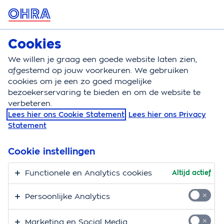
MENU
Cookies
Zorgverzekering
Bereken
We willen je graag een goede website laten zien,
afgestemd op jouw voorkeuren. We gebruiken
Zorgverzekering
Vergoeding
Medicijnen
cookies om je een zo goed mogelijke
bezoekerservaring te bieden en om de website te
Medicijnenvergoeding
verbeteren.
Lees hier ons Cookie Statement
Lees hier ons Privacy
(geneesmiddelen)
Statement
Gebruik je medicijnen en wil je weten hoe de
Cookie instellingen
medicijnvergoeding werkt? Hier vind je alle informatie
over hoe de vergoeding voor medicijnen en
Functionele en Analytics cookies
Altijd actief
geneesmiddelen is geregeld. Goed om te weten: alleen
Persoonlijke Analytics
geneesmiddelen die voorkomen in het
Geneesmiddelenvergoedingssysteem (GVS) krijg je
Marketing en Social Media
vergoed vanuit de basisverzekering. Ook buiten het