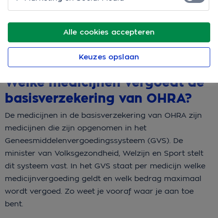
GVS medicijnbereidingen door de apotheek die (bijna)
gelijk zijn aan bestaande middelen krijg je vergoed. Bij
Alle cookies accepteren
OHRA vertellen we je graag hoe het zit. Dat scheelt je
weer wat uitzoekwerk.
Keuzes opslaan
Welke medicijnen vergoedt de
basisverzekering van OHRA?
De medicijnen in de basisverzekering van OHRA zijn
medicijnen die zijn opgenomen in het
Geneesmiddelenvergoedingssysteem (GVS). De
minister van Volksgezondheid, Welzijn en Sport stelt
dit systeem vast. In het GVS staat per medicijn welke
medicijnvergoeding geldt en welk bedrag maximaal
wordt vergoed. Zo weet je vooraf waar je aan toe
bent.