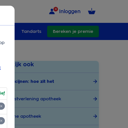
Inloggen
ullend
Tandarts
Bereken je premie
op
Bekijk ook
t
Medicijnen: hoe zit het
ief
Dienstverlening apotheek
Online apotheek