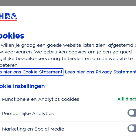
rvice & Contact
Overzicht
Basisverzekering
Aanv
ookies
willen je graag een goede website laten zien, afgestemd 
w voorkeuren. We gebruiken cookies om je een zo goed
elijke bezoekerservaring te bieden en om de website te
beteren.
t dat nu precies?
s hier ons Cookie Statement
Lees hier ons Privacy Statemen
el een prijskaartje aan. Welke medicijnen en tot welk
okie instellingen
kering, wordt ieder jaar door de wetgever bepaald.
Functionele en Analytics cookies
smiddelenvergoedingssysteem (GVS). Wil je precies
Altijd act
 het bij
Medicijnkosten
.
Persoonlijke Analytics
het GVS. Gelukkig worden deze in de meeste gevallen
Marketing en Social Media
n van OHRA.