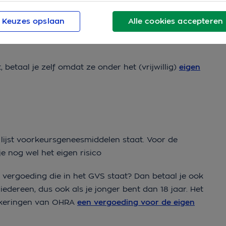
Keuzes opslaan
Alle cookies accepteren
 betaal je zelf omdat ze onder het (vrijwillig)
eigen
lijst voorkeursgeneesmiddelen staat. Voor de
e nog wel het eigen risico
vergoeding die in het GVS staat? Dan betaal je ook
 iedereen, dus ook als je jonger bent dan 18 jaar. Het
zekeringen van OHRA
een vergoeding voor de eigen