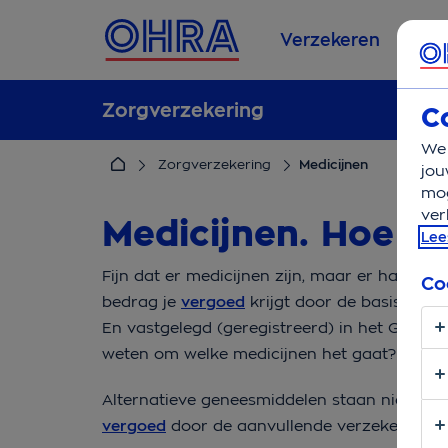
Verzekeren
Se
Zorgverzekering
C
We 
Zorgverzekering
Medicijnen
jou
mog
ver
Medicijnen. Hoe zi
Lee
Fijn dat er medicijnen zijn, maar er hangt w
Co
bedrag je
vergoed
krijgt door de basisverze
En vastgelegd (geregistreerd) in het Genee
weten om welke medicijnen het gaat? Check
Alternatieve geneesmiddelen staan niet in 
vergoed
door de aanvullende verzekeringe