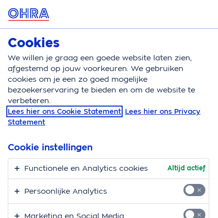
MENU
Cookies
Zorgverzekering
Bereken
We willen je graag een goede website laten zien,
afgestemd op jouw voorkeuren. We gebruiken
Zorgverzekering
Medicijnen
Dienstverlening
cookies om je een zo goed mogelijke
bezoekerservaring te bieden en om de website te
Dienstverlening van de
verbeteren.
Lees hier ons Cookie Statement
Lees hier ons Privacy
apotheek… wat valt
Statement
daaronder?
Cookie instellingen
De apotheker stelt jouw medicijnen samen en geeft
Functionele en Analytics cookies
Altijd actief
uitleg bij nieuwe geneesmiddelen. Voor deze
dienstverlening betaal je kosten:
Persoonlijke Analytics
terhandstellingskosten, kosten voor het
begeleidingsgesprek en soms extra kosten. Deze
Marketing en Social Media