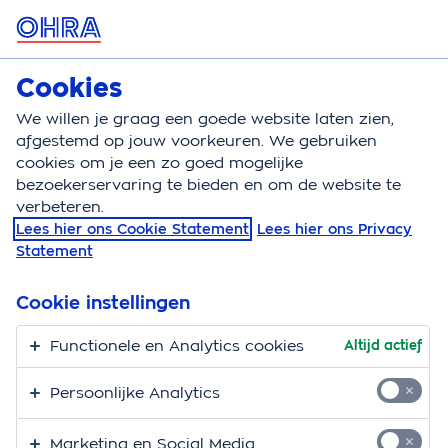
MENU
Cookies
Huisdierenverzekering
Bereken
We willen je graag een goede website laten zien,
afgestemd op jouw voorkeuren. We gebruiken
Huisdierenverzekering
Vergoedingen
Diagnostie
cookies om je een zo goed mogelijke
bezoekerservaring te bieden en om de website te
Vergoeding van
verbeteren.
Lees hier ons Cookie Statement
Lees hier ons Privacy
diagnostiek bij de
Statement
dierenarts
Cookie instellingen
Denk je dat je huisdier ziek is? Soms kunnen dieren
Functionele en Analytics cookies
Altijd actief
dat goed verbergen. Om te weten of je huisdier ziek is,
kan de dierenarts je hond of kat onderzoeken. Als het
Persoonlijke Analytics
nodig is, kan de dierenarts daarna diagnostisch
onderzoek doen. Er bestaan verschillende
Marketing en Social Media