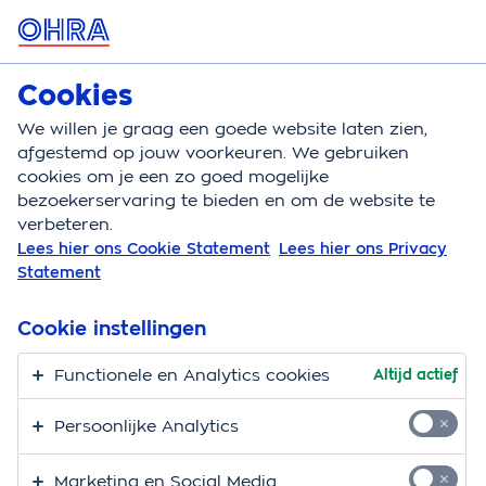
MENU
Cookies
Huisdierenverzekering
Bereken
We willen je graag een goede website laten zien,
afgestemd op jouw voorkeuren. We gebruiken
Huisdierenverzekering
Vergoedingen
Microbiolo
cookies om je een zo goed mogelijke
bezoekerservaring te bieden en om de website te
Vergoeding voor
verbeteren.
Lees hier ons Cookie Statement
Lees hier ons Privacy
microbiologisch
Statement
onderzoek bij
Cookie instellingen
huisdieren
Functionele en Analytics cookies
Altijd actief
Op basis van de uitkomsten van microbiologisch
Persoonlijke Analytics
onderzoek (een kweek) kan een dierenarts antibiotica
voorschrijven voor je huisdier. Welke vergoeding biedt
Marketing en Social Media