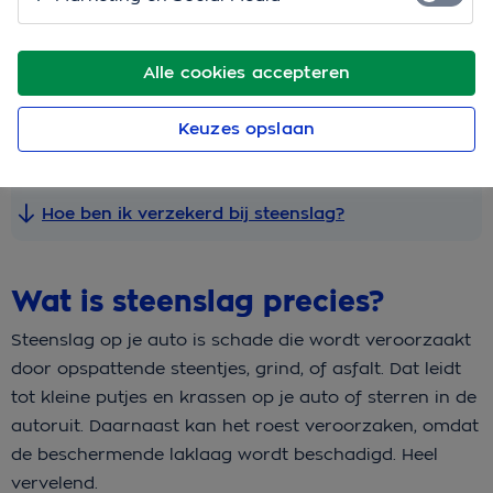
Snel naar
Alle cookies accepteren
Wat is steenslag precies?
Keuzes opslaan
Reparatie van steenslag: zelf doen of door een
expert?
Hoe ben ik verzekerd bij steenslag?
Wat is steenslag precies?
Steenslag op je auto is schade die wordt veroorzaakt
door opspattende steentjes, grind, of asfalt. Dat leidt
tot kleine putjes en krassen op je auto of sterren in de
autoruit. Daarnaast kan het roest veroorzaken, omdat
de beschermende laklaag wordt beschadigd. Heel
vervelend.