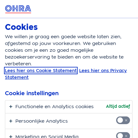
MENU
Cookies
Autoverzekering
Bereken
We willen je graag een goede website laten zien,
afgestemd op jouw voorkeuren. We gebruiken
Autoverzekering
Dekking
Steenslag
cookies om je een zo goed mogelijke
bezoekerservaring te bieden en om de website te
Steenslag op je auto
verbeteren.
Lees hier ons Cookie Statement
Lees hier ons Privacy
Statement
3 min.
29-01-2026
Cookie instellingen
Tik! Kletter! Het zal niet waar zijn: steentjes van die
onverharde weg op je auto. Een sterretje in je voorruit
Functionele en Analytics cookies
Altijd actief
en beschadigingen aan de lak. Daar ben je niet blij
mee, want dat kost geld. Je vraagt je vast af of je iets
Persoonlijke Analytics
vergoed krijgt van je autoverzekering bij steenslag op
je auto. We leggen het uit.
Marketing en Social Media