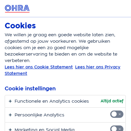
MENU
Cookies
Autoverzekering
We willen je graag een goede website laten zien,
Autoverzekering
Berekenen
afgestemd op jouw voorkeuren. We gebruiken
cookies om je een zo goed mogelijke
bezoekerservaring te bieden en om de website te
Autoverzekering berekenen
verbeteren.
Lees hier ons Cookie Statement
Lees hier ons Privacy
Statement
Cookie instellingen
Functionele en Analytics cookies
Altijd actief
Bekijk hier de
actievoorwaarden
.
Persoonlijke Analytics
Marketing en Social Media