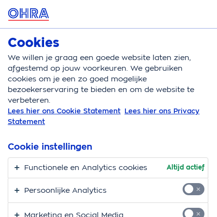
MENU
Cookies
Autoverzekering
Bereken
We willen je graag een goede website laten zien,
afgestemd op jouw voorkeuren. We gebruiken
Autoverzekering
Polisvoorwaarden
cookies om je een zo goed mogelijke
bezoekerservaring te bieden en om de website te
Polisvoorwaarden
verbeteren.
Lees hier ons Cookie Statement
Lees hier ons Privacy
autoverzekering
Statement
Soms wil je gewoon precies weten waarvoor je
Cookie instellingen
verzekerd bent. Heb je niet genoeg aan de informatie
op onze website of wil je je graag tot in de puntjes
Functionele en Analytics cookies
Altijd actief
verdiepen? In de documenten op deze pagina vind je
Persoonlijke Analytics
alle details van de OHRA
Autoverzekering
.
Marketing en Social Media