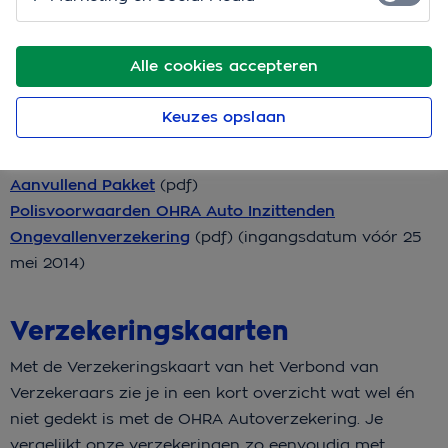
Polisvoorwaarden OHRA
Autoverzekering
Alle cookies accepteren
Polisvoorwaarden OHRA Autoverzekering
(pdf)
Polisvoorwaarden OHRA Autoverzekering met
Keuzes opslaan
Aanvullend Pakket
(pdf)
Polisvoorwaarden OHRA Autoverzekering zonder
Aanvullend Pakket
(pdf)
Polisvoorwaarden OHRA Auto Inzittenden
Ongevallenverzekering
(pdf) (ingangsdatum vóór 25
mei 2014)
Verzekeringskaarten
Met de Verzekeringskaart van het Verbond van
Verzekeraars zie je in een kort overzicht wat wel én
niet gedekt is met de OHRA Autoverzekering. Je
vergelijkt onze verzekeringen zo eenvoudig met