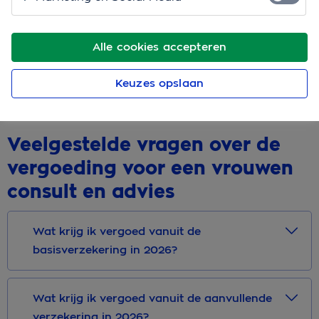
kankerpreventie
De onderwerpen in deze consulten zijn bijvoorbeeld
Alle cookies accepteren
opvliegers, stemmingswisselingen tijdens de overgang
of vragen over de menstruatie. Of geconfronteerd
Keuzes opslaan
worden met borstkanker.
Veelgestelde vragen over de
vergoeding voor een vrouwen
consult en advies
Wat krijg ik vergoed vanuit de
basisverzekering in 2026?
Wat krijg ik vergoed vanuit de aanvullende
verzekering in 2026?