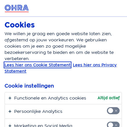
MENU
Cookies
Zorgverzekering
Bereken
We willen je graag een goede website laten zien,
afgestemd op jouw voorkeuren. We gebruiken
Zorgverzekering
Vergoeding
Vrouwen consult ad
cookies om je een zo goed mogelijke
bezoekerservaring te bieden en om de website te
Vergoeding vrouwen
verbeteren.
Lees hier ons Cookie Statement
Lees hier ons Privacy
consult en advies
Statement
Hier vind je alle informatie over de vergoeding voor
Cookie instellingen
vrouwen consult en advies. Consulten voor vrouwen
hebben te maken met, of zijn gericht op:
Functionele en Analytics cookies
Altijd actief
de overgang
Persoonlijke Analytics
premenstrueel syndroom (PMS)
Marketing en Social Media