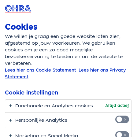
MENU
Cookies
Autoverzekering
Bereken
We willen je graag een goede website laten zien,
afgestemd op jouw voorkeuren. We gebruiken
Autoverzekering
Automerk
Volvo autoverzekeri
cookies om je een zo goed mogelijke
bezoekerservaring te bieden en om de website te
De autoverzekering
verbeteren.
Lees hier ons Cookie Statement
Lees hier ons Privacy
voor jouw Volvo
Statement
Met een Volvo ga je veilig de weg op. Misschien in een
Cookie instellingen
XC90 met je gezin of in een S60 naar je werk. Welk
type Volvo je ook rijdt, daar hoort een
Functionele en Analytics cookies
Altijd actief
passende autoverzekering bij. En die vind je bij OHRA.
Persoonlijke Analytics
Marketing en Social Media