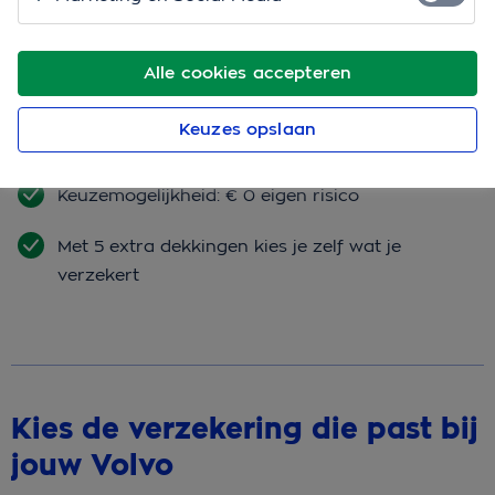
Bereken je premie
Alle cookies accepteren
Rij je schadevrij met jouw Volvo? Dan krijg
Keuzes opslaan
je tot 82% no-claimkorting
Keuzemogelijkheid: € 0 eigen risico
Met 5 extra dekkingen kies je zelf wat je
verzekert
Kies de verzekering die past bij
jouw Volvo