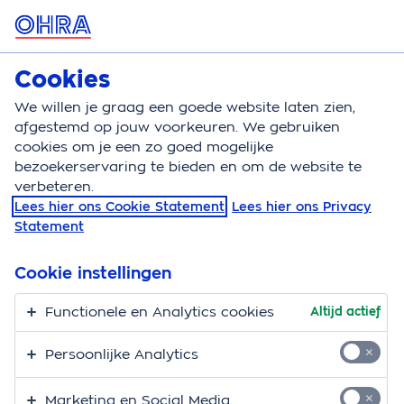
MENU
Cookies
Klantenservice
We willen je graag een goede website laten zien,
afgestemd op jouw voorkeuren. We gebruiken
cookies om je een zo goed mogelijke
Klantenservice
Mijn OHRA
bezoekerservaring te bieden en om de website te
verbeteren.
Mijn OHRA: eenvoudig
Lees hier ons Cookie Statement
Lees hier ons Privacy
Statement
en snel zelf alles
regelen voor je
Cookie instellingen
verzekeringen
Functionele en Analytics cookies
Altijd actief
Persoonlijke Analytics
Eenvoudig en snel zelf alles regelen voor je
verzekeringen? Dat kan in Mijn OHRA. En met je OHRA
Marketing en Social Media