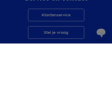
Klantenservice
Stel je vraag
OHRA App
Mijn OHRA
Voorwaarden
Klachten
Feedback