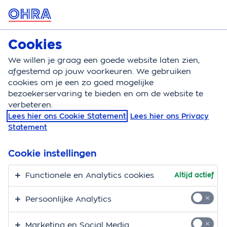
MENU
Cookies
Zzp verzekeringen
Polisvoorwaarden
We willen je graag een goede website laten zien,
Polisvoorwaarden zzp-
afgestemd op jouw voorkeuren. We gebruiken
cookies om je een zo goed mogelijke
verzekeringen
bezoekerservaring te bieden en om de website te
verbeteren.
Lees hier ons Cookie Statement
Lees hier ons Privacy
De OHRA-Zzp verzekering is gestopt. Je kunt hier de
Statement
polisvoorwaarden van de zzp-verzekering die je bij
OHRA had, altijd nog eens nalezen. Weet je niet welke
Cookie instellingen
polisvoorwaarden er voor jouw zzp-verzekering van
toepassing waren? Neem dan contact met ons op.
Functionele en Analytics cookies
Altijd actief
Tip:
Gebruik in de polisvoorwaarden de zoekfunctie
Persoonlijke Analytics
met CTRL+F. Die gebruiken wij ook regelmatig.
Marketing en Social Media