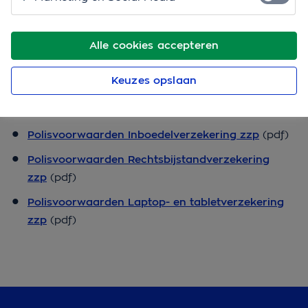
Polisvoorwaarden
Weet je niet welke polisvoorwaarden voor jou gelden?
Alle cookies accepteren
Neem dan
contact
met ons op.
Keuzes opslaan
Polisvoorwaarden
Bedrijfsaansprakelijkheidsverzekering zzp
(pdf)
Polisvoorwaarden Inboedelverzekering zzp
(pdf)
Polisvoorwaarden Rechtsbijstandverzekering
zzp
(pdf)
Polisvoorwaarden Laptop- en tabletverzekering
zzp
(pdf)