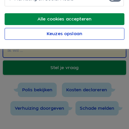
Staat je vraag er niet tussen?
Dan zijn we er natuurlijk voor je. Stel je vraag aan
onze virtuele assistent - het liefst in een paar woorden
Alle cookies accepteren
- dan begrijpt ie jou het best. Bijvoorbeeld "vergoeding
Keuzes opslaan
fysiotherapie".
Stel je vraag
Polis bekijken
Kosten declareren
Verhuizing doorgeven
Schade melden