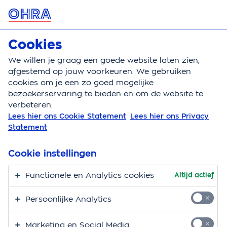
MENU
Cookies
Klantenservice
We willen je graag een goede website laten zien,
afgestemd op jouw voorkeuren. We gebruiken
cookies om je een zo goed mogelijke
Klantenservice
Mijn OHRA
Veelgestelde vragen
bezoekerservaring te bieden en om de website te
verbeteren.
Veelgestelde vragen
Lees hier ons Cookie Statement
Lees hier ons Privacy
Statement
over Mijn OHRA
Cookie instellingen
Bij OHRA communiceren we zoveel mogelijk digitaal.
Zo staan belangrijke documenten zoals je polis en
Functionele en Analytics cookies
Altijd actief
polisvoorwaarden op 1 plek bij elkaar in de
OHRA
App
en Mijn OHRA. Op deze pagina vind je de
Persoonlijke Analytics
antwoorden op veelgestelde vragen over Mijn OHRA.
Marketing en Social Media