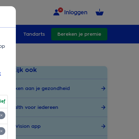
Inloggen
ullend
Tandarts
Bereken je premie
op
Bekijk ook
t
Werken aan je gezondheid
ief
eHealth voor iedereen
SkinVision app