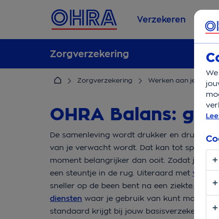
Verzekeren
Se
Zorgverzekering
C
We 
Zorgverzekering
Werken aan je gezon
jou
mog
ver
OHRA Balans: goed,
Lee
De samenleving wordt drukker en drukker. Je
Co
van je verwacht wordt. Dat kan tot spanning e
moment belangrijker dan ooit. Zodat jij de be
een steuntje in de rug. Uiteraard met
vergoe
sneller op de been bent na een ziekte. Of ge
diensten
waar je gebruik van kunt maken. E
standaard krijgt bij jouw basisverzekering!