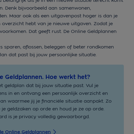
a belangrijk als je in een nieuwe situatie terecht komt
ën. Denk bijvoorbeeld aan samenwonen,
jden. Maar ook als een uitgavenpost hoger is dan je
en overzicht hebt van je nieuwe uitgaven. Zodat je
 voorkomen. Dat geeft rust. De Online Geldplannen
oals sparen, aflossen, beleggen of beter rondkomen
an dat past bij jouw persoonlijke situatie.
ne Geldplannen. Hoe werkt het?
et geldplan dat bij jouw situatie past. Vul je
ns in en ontvang een persoonlijk overzicht en
lan waarmee jij je financiële situatie aanpakt. Zo
je je geldzaken op orde en houd je ze op orde.
ard is je privacy volledig gewaarborgd.
e Online Geldplannen