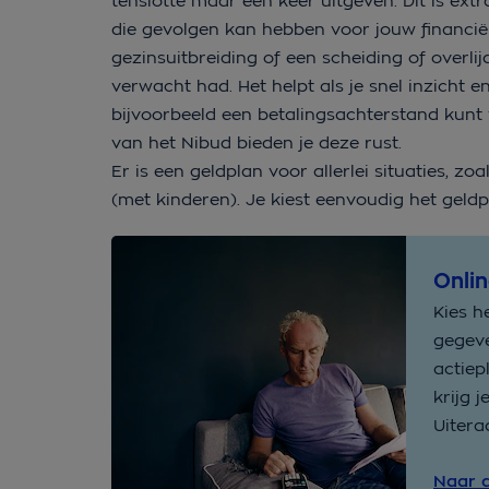
tenslotte maar één keer uitgeven. Dit is extr
die gevolgen kan hebben voor jouw financi
gezinsuitbreiding of een scheiding of overli
verwacht had. Het helpt als je snel inzicht 
bijvoorbeeld een betalingsachterstand kunt
van het Nibud bieden je deze rust.
Er is een geldplan voor allerlei situaties, z
(met kinderen). Je kiest eenvoudig het geldpl
Onli
Kies h
gegeve
actiep
krijg 
Uitera
Naar d