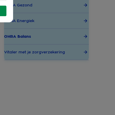
OHRA Gezond
OHRA Energiek
OHRA Balans
Vitaler met je zorgverzekering