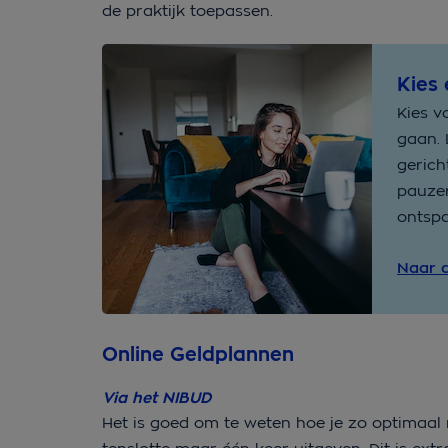
de praktijk toepassen.
Kies
Kies v
gaan. 
gerich
pauzer
ontspa
Naar d
Online Geldplannen
Via het NIBUD
Het is goed om te weten hoe je zo optimaal 