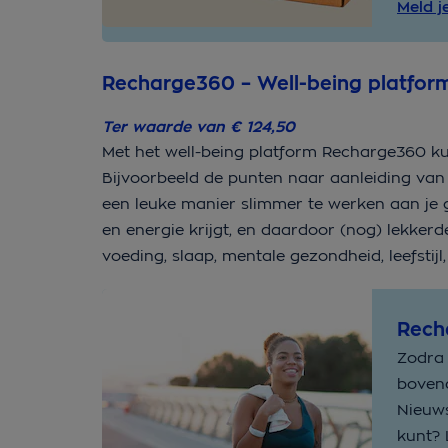
Meld j
Recharge360 – Well-being platfor
Ter waarde van € 124,50
Met het well-being platform Recharge360 ku
Bijvoorbeeld de punten naar aanleiding van
een leuke manier slimmer te werken aan je gez
en energie krijgt, en daardoor (nog) lekkerder i
voeding, slaap, mentale gezondheid, leefstijl,
Rech
Zodra 
bovend
Nieuws
kunt? 