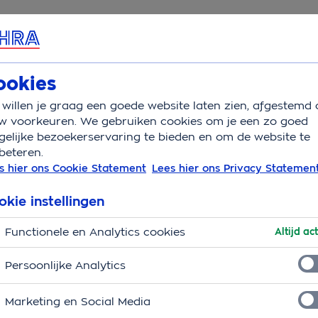
rvice & Contact
Overzicht
Basisverzekering
Aanv
ookies
willen je graag een goede website laten zien, afgestemd 
dheid
Balans
w voorkeuren. We gebruiken cookies om je een zo goed
elijke bezoekerservaring te bieden en om de website te
beteren.
 beter, best in je vel
s hier ons Cookie Statement
Lees hier ons Privacy Statemen
 hebt steeds minder tijd om alles te doen wat er
okie instellingen
n stress leiden. Vitaal worden en blijven is op dit
Functionele en Analytics cookies
ste versie van jezelf kunt zijn. OHRA biedt je graag
Altijd act
dingen van onze zorgverzekering
waarmee je
Persoonlijke Analytics
woon aan je vitaliteit kunt werken. Of onze
(eHealth)
n: met het pakket
OHRA Balans
(pdf) dat je
Marketing en Social Media
 Weten of jij gebruik kunt maken van het pakket OHRA