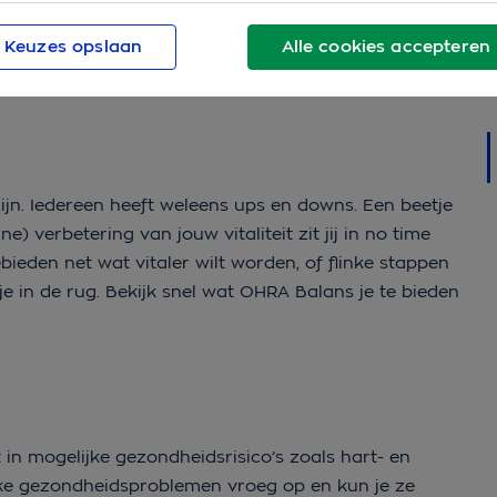
orgverzekering
.
Keuzes opslaan
Alle cookies accepteren
vullende verzekering. De OHRA Meegroeiservice
ijn. Iedereen heeft weleens ups en downs. Een beetje
e) verbetering van jouw vitaliteit zit jij in no time
ebieden net wat vitaler wilt worden, of flinke stappen
e in de rug. Bekijk snel wat OHRA Balans je te bieden
t in mogelijke gezondheidsrisico’s zoals hart- en
ijke gezondheidsproblemen vroeg op en kun je ze