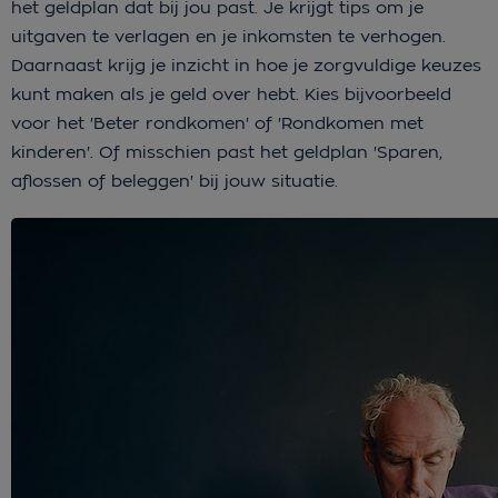
het geldplan dat bij jou past. Je krijgt tips om je
uitgaven te verlagen en je inkomsten te verhogen.
Daarnaast krijg je inzicht in hoe je zorgvuldige keuzes
kunt maken als je geld over hebt. Kies bijvoorbeeld
voor het 'Beter rondkomen' of 'Rondkomen met
kinderen'. Of misschien past het geldplan 'Sparen,
aflossen of beleggen' bij jouw situatie.