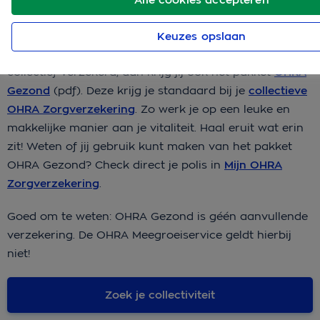
gebruik van kunnen maken. En met
vergoedingen van
onze zorgverzekeringen
, waarmee jij vitaler kunt
Keuzes opslaan
worden of sneller op de been bent na ziekte. Ben je
collectief verzekerd, dan krijg jij óók het pakket
OHRA
Gezond
(pdf). Deze krijg je standaard bij je
collectieve
OHRA Zorgverzekering
. Zo werk je op een leuke en
makkelijke manier aan je vitaliteit. Haal eruit wat erin
zit! Weten of jij gebruik kunt maken van het pakket
OHRA Gezond? Check direct je polis in
Mijn OHRA
Zorgverzekering
.
Goed om te weten: OHRA Gezond is géén aanvullende
verzekering. De OHRA Meegroeiservice geldt hierbij
niet!
Zoek je collectiviteit