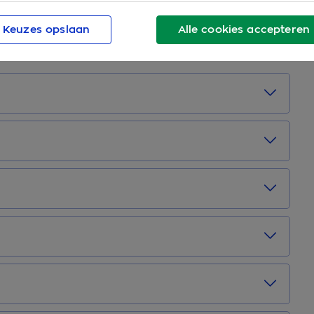
e kwaliteit van je slaap. Het gaat dan om
Keuzes opslaan
Alle cookies accepteren
ied jij je levensstijl kan verbeteren, en daarmee je