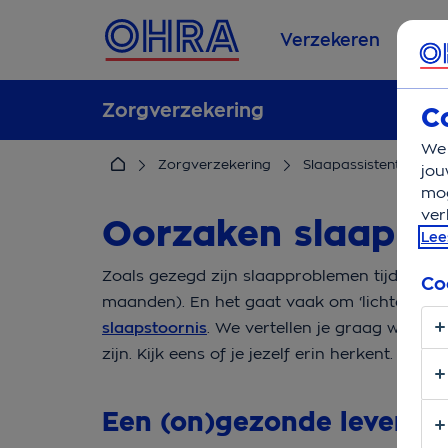
Verzekeren
Se
Zorgverzekering
C
We 
Zorgverzekering
Slaapassistent
Oo
jou
mog
ver
Oorzaken slaappro
Lee
Zoals gezegd zijn slaapproblemen tijdelijk 
Co
maanden). En het gaat vaak om ‘lichtere’ o
slaapstoornis
. We vertellen je graag wat 
zijn. Kijk eens of je jezelf erin herkent.
Een (on)gezonde levenssti