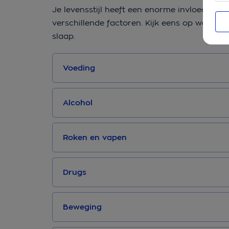
Je levensstijl heeft een enorme invloed op d
verschillende factoren. Kijk eens op welk geb
slaap.
Voeding
Alcohol
Roken en vapen
Drugs
Beweging