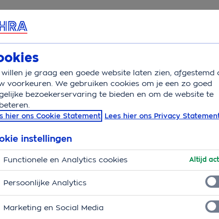
rvice & Contact
Overzicht
Basisverzekering
Aanv
ookies
willen je graag een goede website laten zien, afgestemd 
rzaken slaapproblemen op een rij
w voorkeuren. We gebruiken cookies om je een zo goed
elijke bezoekerservaring te bieden en om de website te
beteren.
blemen op een rij
s hier ons Cookie Statement
Lees hier ons Privacy Statemen
van aard (een paar weken tot (meestal) maximaal 3
okie instellingen
orzaken, die eenvoudiger te behandelen zijn dan een
Functionele en Analytics cookies
de meest voorkomende (oorzaken van) slaapproblemen
Altijd act
Persoonlijke Analytics
jl
Marketing en Social Media