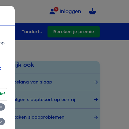
Inloggen
ullend
Tandarts
Bereken je premie
op
Bekijk ook
t
Het belang van slaap
ief
Gevolgen slaaptekort op een rij
Oorzaken slaapproblemen