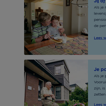
Jij o
Als je
levens
pensio
de pen
Lees w
Je pa
Als je
Voorui
zijn, 
zetten
Lees w