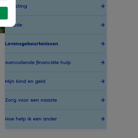
Belasting
Fraude
Levensgebeurtenissen
Aanvullende financiële hulp
Mijn kind en geld
Zorg voor een naaste
Hoe help ik een ander