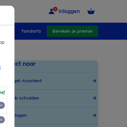
Inloggen
ullend
Tandarts
Bereken je premie
op
Direct naar
t
Budget Assistent
ief
Ik heb schulden
Toeslagen