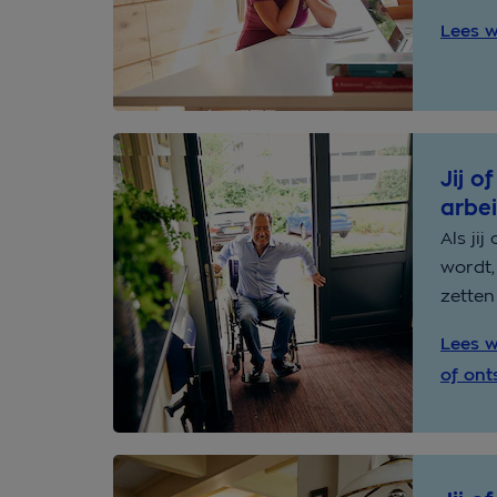
Lees w
Jij o
arbe
Als ji
wordt,
zetten
Lees w
of ont