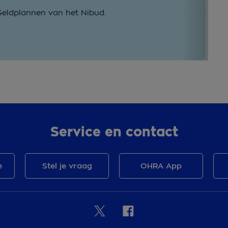
Geldplannen van het Nibud.
Ui
Le
Service en contact
e
Stel je vraag
OHRA App