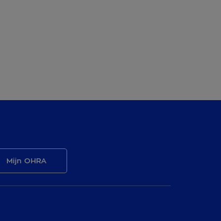
t elkaar? Doe de Financiële gezondheidscheck.
es meer
Mijn OHRA