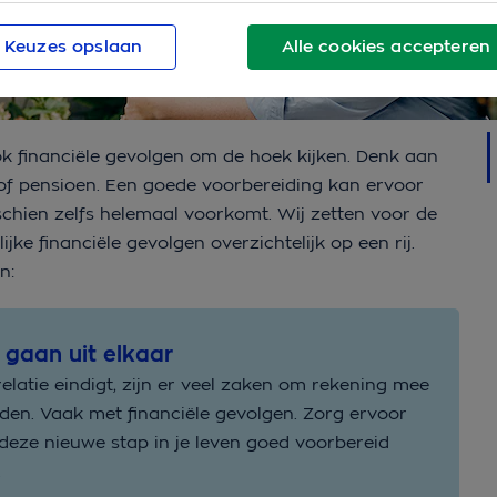
Keuzes opslaan
Alle cookies accepteren
ook financiële gevolgen om de hoek kijken. Denk aan
r of pensioen. Een goede voorbereiding kan ervoor
chien zelfs helemaal voorkomt. Wij zetten voor de
ke financiële gevolgen overzichtelijk op een rij.
n:
e gaan uit elkaar
 relatie eindigt, zijn er veel zaken om rekening mee
den. Vaak met financiële gevolgen. Zorg ervoor
 deze nieuwe stap in je leven goed voorbereid
.