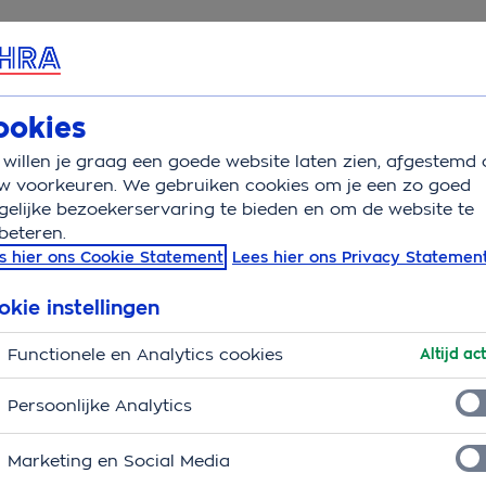
rvice & Contact
Overzicht
Basisverzekering
Aanv
ookies
willen je graag een goede website laten zien, afgestemd 
e financien bij levensgebeurtenissen
w voorkeuren. We gebruiken cookies om je een zo goed
elijke bezoekerservaring te bieden en om de website te
beteren.
evensgebeurtenissen
s hier ons Cookie Statement
Lees hier ons Privacy Statemen
okie instellingen
Functionele en Analytics cookies
Altijd act
Persoonlijke Analytics
Marketing en Social Media