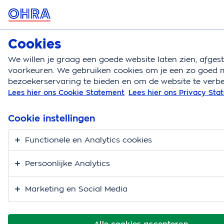
MENU
Cookies
Zorgverzekering
Bereken
We willen je graag een goede website laten zien, afge
voorkeuren. We gebruiken cookies om je een zo goed m
Zorgverzekering
Budgetassistent
Ik heb schulde
bezoekerservaring te bieden en om de website te verbe
Lees hier ons Cookie Statement
Lees hier ons Privacy St
Ik heb schulden
Cookie instellingen
Functionele en Analytics cookies
Persoonlijke Analytics
Marketing en Social Media
Alle cookies accepteren