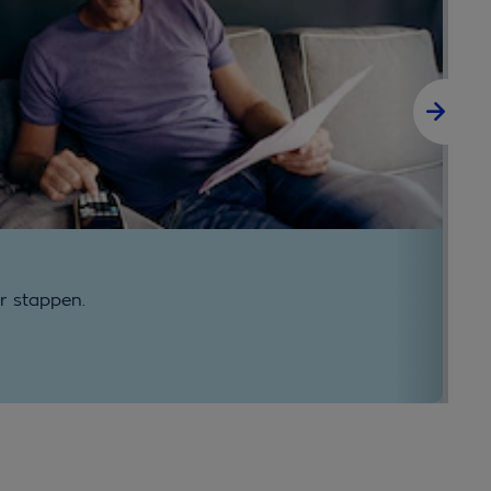
Ju
r stappen.
Be
Le