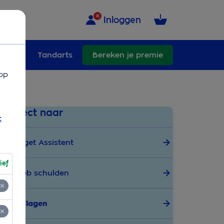
Inloggen
ullend
Tandarts
Bereken je premie
op
Direct naar
t
Budget Assistent
ief
Ik heb schulden
Toeslagen