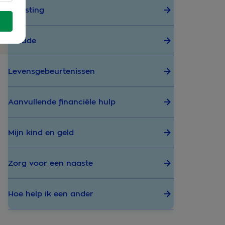
Belasting
Fraude
Levensgebeurtenissen
Aanvullende financiële hulp
Mijn kind en geld
Zorg voor een naaste
Hoe help ik een ander