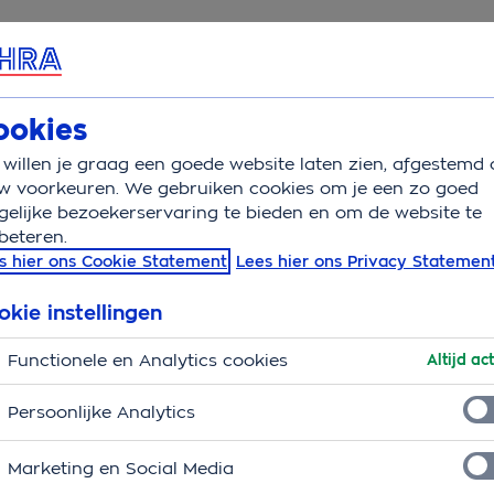
rvice & Contact
Overzicht
Basisverzekering
Aanv
ookies
willen je graag een goede website laten zien, afgestemd 
oeslagen
w voorkeuren. We gebruiken cookies om je een zo goed
elijke bezoekerservaring te bieden en om de website te
beteren.
s hier ons Cookie Statement
Lees hier ons Privacy Statemen
okie instellingen
Functionele en Analytics cookies
Altijd act
Persoonlijke Analytics
Marketing en Social Media