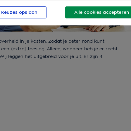
Keuzes opslaan
Alle cookies accepteren
erheid in je kosten. Zodat je beter rond kunt
een (extra) toeslag. Alleen, wanneer heb je er recht
j leggen het uitgebreid voor je uit. Er zijn 4