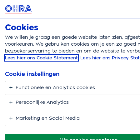
MENU
Cookies
Zorgverzekering
Bereken
We willen je graag een goede website laten zien, afge
voorkeuren. We gebruiken cookies om je een zo goed m
Zorgverzekering
Budgetassistent
Hoe help ik ee
bezoekerservaring te bieden en om de website te verbe
Lees hier ons Cookie Statement
Lees hier ons Privacy St
Hoe help ik een ander
Cookie instellingen
Functionele en Analytics cookies
Persoonlijke Analytics
Marketing en Social Media
Alle cookies accepteren