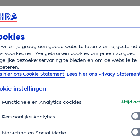
rvice & Contact
Overzicht
Wat is verzekerd
Auto
ookies
willen je graag een goede website laten zien, afgestemd 
genpartij
w voorkeuren. We gebruiken cookies om je een zo goed
elijke bezoekerservaring te bieden en om de website te
beteren.
chade zonder dader?
s hier ons Cookie Statement
Lees hier ons Privacy Statemen
end genoeg. Maar als de dader ook geen briefje heeft
okie instellingen
k wat je kunt doen.
Functionele en Analytics cookies
Altijd act
aan je auto zonder dader
Persoonlijke Analytics
 auto of is je spiegel eraf gereden. En de veroorzaker
Marketing en Social Media