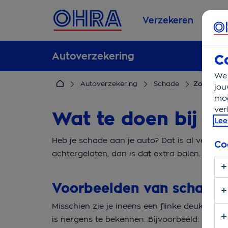
Verzekeren
Se
Autoverzekering
C
We 
Autoverzekering
Schade
Zonder te
jou
mog
ver
Wat te doen bij s
Lee
Heb je schade aan je auto? Dat is al vervel
Co
achtergelaten, dan is dat extra balen. Ontde
Voorbeelden van schade 
Misschien zie je ineens een flinke deuk in je
is nergens te bekennen. Bijvoorbeeld: