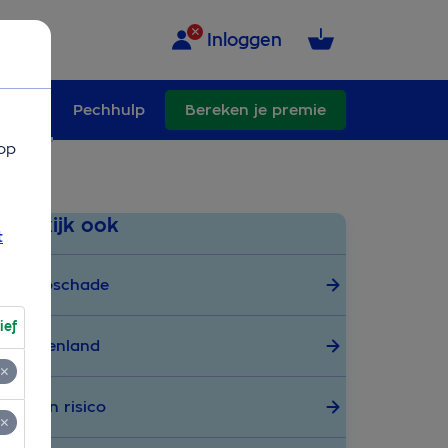
Inloggen
schade
Pechhulp
Bereken je premie
op
Bekijk ook
t
Autoschade
ief
Buitenland
Eigen risico