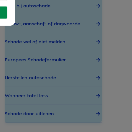
Hulp bij autoschade
Nieuw-, aanschaf- of dagwaarde
Schade wel of niet melden
Europees Schadeformulier
Herstellen autoschade
Wanneer total loss
Schade door uitlenen