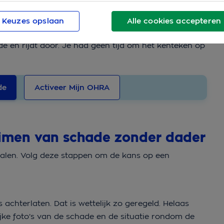
et dat iemand je auto heeft beschadigd. Er is
Keuzes opslaan
Alle cookies accepteren
ns achtergelaten.
e en rijdt door. Je had geen tijd om het kenteken op
de
Activeer Mijn OHRA
aimen van schade zonder dader
halen. Volg deze stappen om de kans op een
achterlaten. Dat is wettelijk zo geregeld. Helaas
jke foto’s van de schade en de situatie rondom de